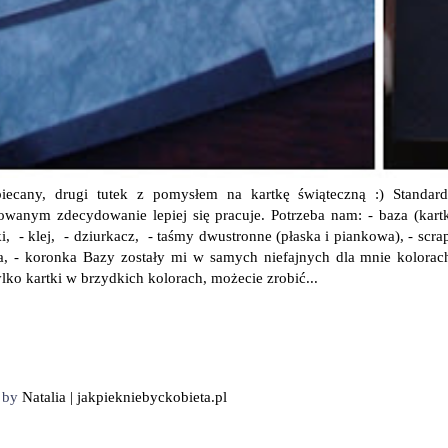
biecany, drugi tutek z pomysłem na kartkę świąteczną :) Standa
owanym zdecydowanie lepiej się pracuje. Potrzeba nam: - baza (kart
i, - klej, - dziurkacz, - taśmy dwustronne (płaska i piankowa), - scra
a, - koronka Bazy zostały mi w samych niefajnych dla mnie kolorach
lko kartki w brzydkich kolorach, możecie zrobić...
d by
Natalia | jakpiekniebyckobieta.pl