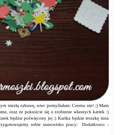
y tym niezłą zabawę, wiec pomyślałam: Czemu nie! ;) Mam
atne, oraz że pokusicie się o zrobienie własnych kartek :)
utek będzie poświęcony jej :) Kartka będzie troszkę inna
 przygotowujemy sobie stanowisko pracy: Dodatkowo: -