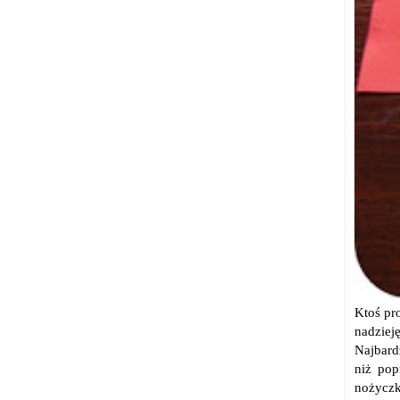
Ktoś pr
nadzieję
Najbard
niż pop
nożyczk