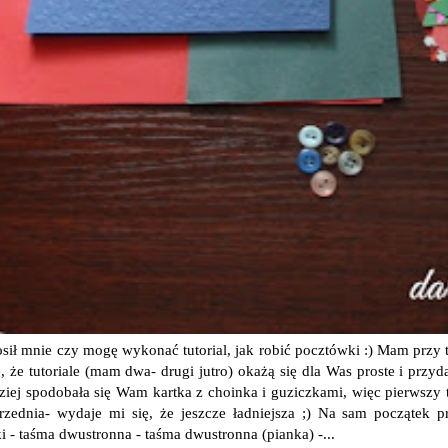
osił mnie czy mogę wykonać tutorial, jak robić pocztówki :) Mam prz
, że tutoriale (mam dwa- drugi jutro) okażą się dla Was proste i przyd
ziej spodobała się Wam kartka z choinka i guziczkami, więc pierwszy t
rzednia- wydaje mi się, że jeszcze ładniejsza ;) Na sam początek
i - taśma dwustronna - taśma dwustronna (pianka) -...