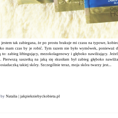
o jestem tak zabiegana, że po prostu brakuje mi czasu na typowe, kobie
dko mam czas by je robić. Tym razem nie było wymówek, ponieważ d
Są to: zabieg liftingujący, mezokolagenowy i głęboko nawilżający. Jeże
a. Pierwszą saszetką na jaką się skusiłam był zabieg głęboko nawil
osiadaczką takiej skóry. Szczególnie teraz, moja skóra twarzy jest...
d by
Natalia | jakpiekniebyckobieta.pl