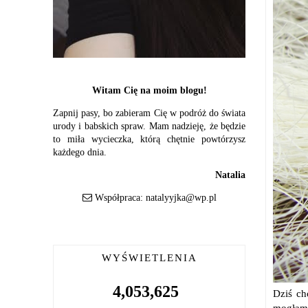
Witam Cię na moim blogu!
Zapnij pasy, bo zabieram Cię w podróż do świata
urody i babskich spraw. Mam nadzieję, że będzie
to miła wycieczka, którą chętnie powtórzysz
każdego dnia.
Natalia
Współpraca:
natalyyjka@wp.pl
WYŚWIETLENIA
4,053,625
Dziś ch
mogłam 