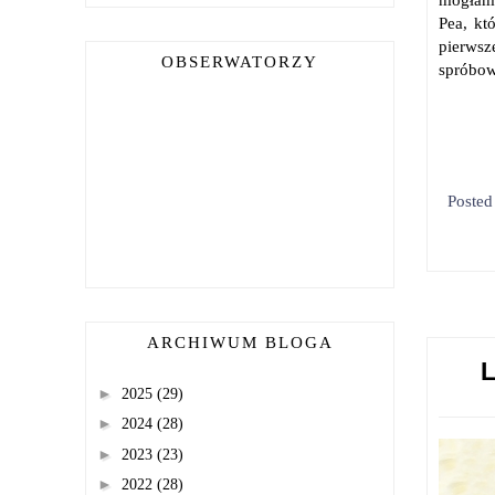
Pea, kt
pierwsz
OBSERWATORZY
spróbowa
Poste
ARCHIWUM BLOGA
►
2025
(29)
►
2024
(28)
►
2023
(23)
►
2022
(28)