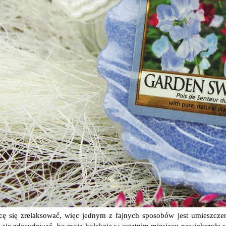
cę się zrelaksować, więc jednym z fajnych sposobów jest umieszcz
się zdecydować, bo moja kolekcja w ostatnim miesiącu powiększyła s