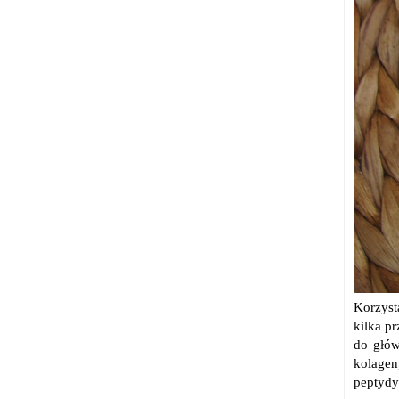
Korzyst
kilka p
do głów
kolagen
peptydy