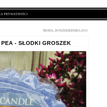
KA PRYWATNOŚCI
ŚRODA, 28 PAŹDZIERNIKA 2015
PEA - SŁODKI GROSZEK