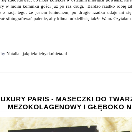
óry w moim kominku gości już po raz drugi. Bardzo rzadko robię z
e z racji tego, że jestem leniuchem, po drugie rzadko udaje mi si
ć sfotografować palenie, aby klimat udzielił się także Wam. Czytałam w
d by
Natalia | jakpiekniebyckobieta.pl
LUXURY PARIS - MASECZKI DO TWARZ
MEZOKOLAGENOWY I GŁĘBOKO NA