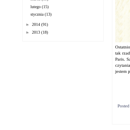
lutego
(15)
stycznia
(13)
►
2014
(91)
►
2013
(18)
Ostatni
tak rza
Paris. 
czytani
jestem p
Poste