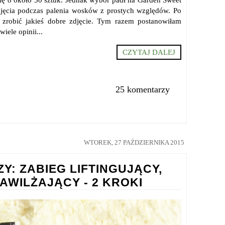
djęcia podczas palenia wosków z prostych względów. Po
ę zrobić jakieś dobre zdjęcie. Tym razem postanowiłam
iele opinii...
CZYTAJ DALEJ
25 komentarzy
WTOREK, 27 PAŹDZIERNIKA 2015
Y: ZABIEG LIFTINGUJĄCY,
WILŻAJĄCY - 2 KROKI