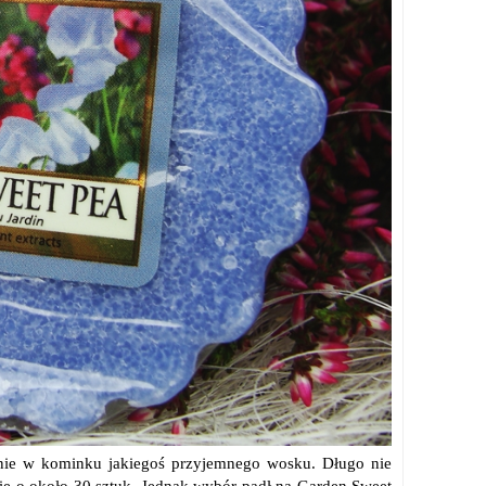
enie w kominku jakiegoś przyjemnego wosku. Długo nie
ię o około 30 sztuk. Jednak wybór padł na Garden Sweet