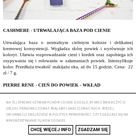
CASHMERE - UTRWALAJĄCA BAZA POD CIENIE
Utrwalająca baza o neutralnym cielistym kolorze i delikatnej
kremowej konsystencji. Wygładza skórę powiek i wyrównuje ich
koloryt. Ułatwia rozprowadzanie cieni i kredek oraz zapobiega ich
osypywaniu się i rolowaniu w załamaniach powiek. Intensyfikuje
kolor. Przedłuża trwałość makijażu oka, aż do 15 godzin. Cena: 22
zł / 7 g.
PIERRE RENE - CIEŃ DO POWIEK - WKŁAD
System do indywidualnej kreacji kolekcji kolorystycznych
gwarantujący personalizowany dobór odcieni do typu urody oraz
NA TEJ STRONIE UŻYWAM PLIKÓW COOKIE GOOGLE, BY MÓC ŚWIADCZYĆ CI
rodzaju makijażu. Mix 5 kolorów. Cena: 6,99 zl / szt.
USŁUGI, PERSONALIZOWAĆ REKLAMY I ANALIZOWAĆ RUCH. WIĘCEJ
INFORMACJI ZNAJDZIESZ W POLITYCE PRYWATNOŚCI. CZY ZGADZASZ SIĘ NA
SHINYBOX - FACE CHART
WYKORZYSTYWANIE PLIKÓW COOKIES
CHCĘ WIĘCEJ INFO
ZGADZAM SIĘ
"Face Chart" to inaczej szkic makijażu. Wielu wizażystów często z