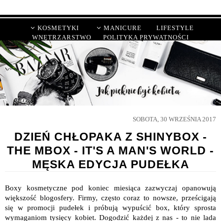
KOSMETYKI
MANICURE
LIFESTYLE
WNĘTRZARSTWO
POLITYKA PRYWATNOŚCI
SOBOTA, 30 WRZEŚNIA 2017
DZIEŃ CHŁOPAKA Z SHINYBOX -
THE MBOX - IT'S A MAN'S WORLD -
MĘSKA EDYCJA PUDEŁKA
Boxy kosmetyczne pod koniec miesiąca zazwyczaj opanowują
większość blogosfery. Firmy, często coraz to nowsze, prześcigają
się w promocji pudełek i próbują wypuścić box, który sprosta
wymaganiom tysięcy kobiet. Dogodzić każdej z nas - to nie lada