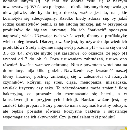
komfort innych (tj. by inni też dobrze czuli się w naszym
towarzystwie). Właściwa pielęgnacja okolic intymnych zapewnia go
niewątpliwie, ale by do tego doszło, ważne jest to, na jakie
kosmetyki się zdecydujemy. Rzadko kiedy zdarza się, by jakiś
rodzaj kosmetyków pełnił, aż tak istotną funkcję, jak w przypadku
produktów do higieny intymnej. Na ich "barkach" spoczywa
naprawdę wiele. Używając tych właściwych, dbamy o profilaktykę
wielu dolegliwości. Dlaczego ważne jest, by używać odpowiednich
produktów? Strefy intymne mają swój poziom pH - waha się on od
3,5 do 4.4. Zwykłe mydło jest zasadowe, co oznacza, że jego pH
wynosi od 7 do ok. 9. Poza usuwaniem zabrudzeń, usuwa ono
również kwaśną warstwę ochronną. Nim z powrotem wróci ona na
dobre tory, mija kilka godzin. Nawilżenie czy kwaśność naszej
błony śluzowej pochwy zmieniają się w zależności od różnych
czynników, którymi są: stres, ciąża, menopauza, miesiączka,
wysiłek fizyczny czy seks. To zdecydowanie może zmienić florę
bakteryjną, co prowadzi do rozmnażania się baterii, a w
konsekwencji nieprzyjemnych infekcji. Bardzo ważne jest, by
znaleźć taki preparat, który pomoże nam utrzymać kwaśny odczyn,
ale będzie posiadał również korzystne bakterie i substancje
wspomagające ich aktywność. Czy ja znalazłam taki produkt?