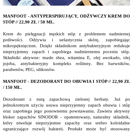
MANFOOT - ANTYPERSPIRUJĄCY, ODŻYWCZY KREM DO
STÓP // 22,90 ZŁ / 50 ML.
Krem do pielęgnacji męskich stóp z problemem nadmiernej
potliwości. Odżywia i uelastycznia skórę, zapobiegając
mikropęknięciom. Dzięki składnikom antybakteryjnym redukuje
nieprzyjemny zapach i zapobiega nadmiernemu poceniu stóp.
Składniki aktywne: masło shea, witamina E, olej awokado, olej
jojoba, antybakteryjny kompleks roślinny. Bez barwników,
parabenów, PEG, silikonów.
MANFOOT - DEZODORANT DO OBUWIA I STÓP // 22,90 ZŁ
/ 150 ML.
Dezodorant z nutą zapachową zielonej herbaty. Już po
jednokrotnym użyciu usuwa nieprzyjemny zapach obuwia i stóp
oraz zapobiega jego ponownemu powstawaniu. Zawiera aktywny
bloker zapachów SINODOR - opatentowany, naturalny składnik,
który niweluje nieprzyjemne zapachy oraz srebro koloidalne
ograniczające rozwój bakterii. Produkt może być stosowany