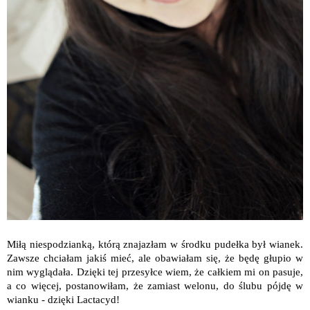
Miłą niespodzianką, którą znajazłam w środku pudełka był wianek.
Zawsze chciałam jakiś mieć, ale obawiałam się, że będę głupio w
nim wyglądała. Dzięki tej przesyłce wiem, że całkiem mi on pasuje,
a co więcej, postanowiłam, że zamiast welonu, do ślubu pójdę w
wianku - dzięki Lactacyd!