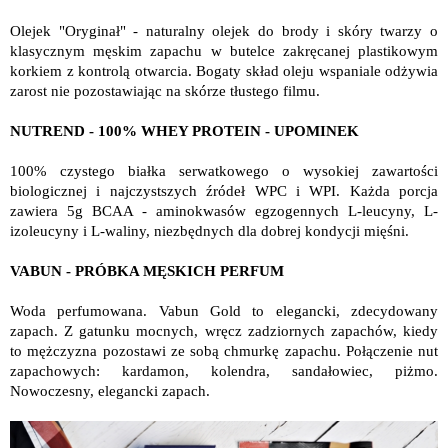
Olejek "Oryginał" - naturalny olejek do brody i skóry twarzy o
klasycznym męskim zapachu w butelce zakręcanej plastikowym
korkiem z kontrolą otwarcia. Bogaty skład oleju wspaniale odżywia
zarost nie pozostawiając na skórze tłustego filmu.
NUTREND - 100% WHEY PROTEIN - UPOMINEK
100% czystego białka serwatkowego o wysokiej zawartości
biologicznej i najczystszych źródeł WPC i WPI. Każda porcja
zawiera 5g BCAA - aminokwasów egzogennych L-leucyny, L-
izoleucyny i L-waliny, niezbędnych dla dobrej kondycji mięśni.
VABUN - PRÓBKA MĘSKICH PERFUM
Woda perfumowana. Vabun Gold to elegancki, zdecydowany
zapach. Z gatunku mocnych, wręcz zadziornych zapachów, kiedy
to mężczyzna pozostawi ze sobą chmurkę zapachu. Połączenie nut
zapachowych: kardamon, kolendra, sandałowiec, piżmo.
Nowoczesny, elegancki zapach.