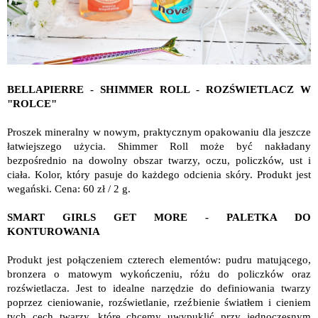
BELLAPIERRE - SHIMMER ROLL - ROZŚWIETLACZ W
"ROLCE"
Proszek mineralny w nowym, praktycznym opakowaniu dla jeszcze
łatwiejszego użycia. Shimmer Roll może być nakładany
bezpośrednio na dowolny obszar twarzy, oczu, policzków, ust i
ciała. Kolor, który pasuje do każdego odcienia skóry. Produkt jest
wegański. Cena: 60 zł / 2 g.
SMART GIRLS GET MORE - PALETKA DO
KONTUROWANIA
Produkt jest połączeniem czterech elementów: pudru matującego,
bronzera o matowym wykończeniu, różu do policzków oraz
rozświetlacza. Jest to idealne narzędzie do definiowania twarzy
poprzez cieniowanie, rozświetlanie, rzeźbienie światłem i cieniem
tych cech twarzy, które chcemy uwypuklić przy jednoczesnym