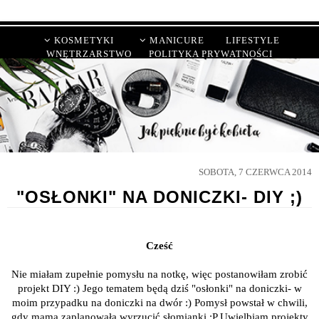
KOSMETYKI
MANICURE
LIFESTYLE
WNĘTRZARSTWO
POLITYKA PRYWATNOŚCI
SOBOTA, 7 CZERWCA 2014
"OSŁONKI" NA DONICZKI- DIY ;)
Cześć
Nie miałam zupełnie pomysłu na notkę, więc postanowiłam zrobić
projekt DIY :) Jego tematem będą dziś "osłonki" na doniczki- w
moim przypadku na doniczki na dwór :) Pomysł powstał w chwili,
gdy mama zaplanowała wyrzucić słomianki :P Uwielbiam projekty