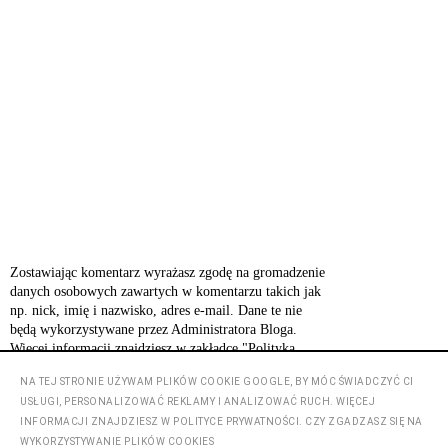
Zostawiając komentarz wyrażasz zgodę na gromadzenie
danych osobowych zawartych w komentarzu takich jak
np. nick, imię i nazwisko, adres e-mail. Dane te nie
będą wykorzystywane przez Administratora Bloga.
Więcej informacji znajdziesz w zakładce "Polityka
prywatności".
NA TEJ STRONIE UŻYWAM PLIKÓW COOKIE GOOGLE, BY MÓC ŚWIADCZYĆ CI
USŁUGI, PERSONALIZOWAĆ REKLAMY I ANALIZOWAĆ RUCH. WIĘCEJ
INFORMACJI ZNAJDZIESZ W POLITYCE PRYWATNOŚCI. CZY ZGADZASZ SIĘ NA
‹
›
Strona główna
WYKORZYSTYWANIE PLIKÓW COOKIES