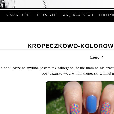
MANICURE
LIFESTYLE
WNĘTRZARSTWO
POLITY
KROPECZKOWO-KOLOROWO-
Cześć :*
io notki piszę na szybko- jestem tak zabiegana, że nie mam na nic cza
post pazurkowy, a w nim kropeczki w innej n