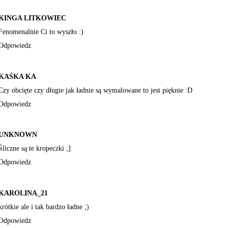
KINGA LITKOWIEC
Fenomenalnie Ci to wyszło :)
Odpowiedz
KAŚKA KA
Czy obcięte czy długie jak ładnie są wymalowane to jest pięknie :D
Odpowiedz
UNKNOWN
Śliczne są te kropeczki ;]
Odpowiedz
KAROLINA_21
krótkie ale i tak bardzo ładne ;)
Odpowiedz