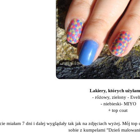
Lakiery, których użyłam
- różowy, zielony - Evel
- niebieski- MIYO
+ top coat
ie miałam 7 dni i dalej wyglądały tak jak na zdjęciach wyżej.
Mój top c
sobie z kumpelami "Dzień malowan