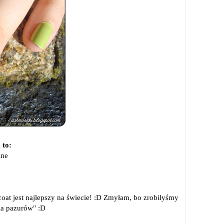
 to:
ine
oat jest najlepszy na świecie! :D
Zmyłam, bo zrobiłyśmy
ia pazurów" :D