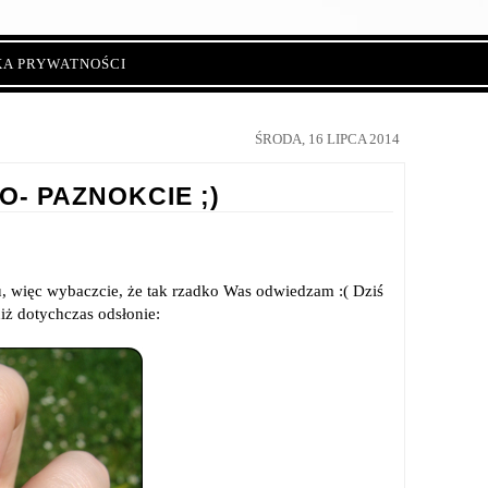
KA PRYWATNOŚCI
ŚRODA, 16 LIPCA 2014
 PAZNOKCIE ;)
su, więc wybaczcie, że tak rzadko Was odwiedzam :( Dziś
iż dotychczas odsłonie: