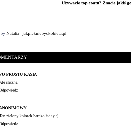
Używacie top coatu? Znacie jakiś g
d by
Natalia | jakpiekniebyckobieta.pl
KOMENTARZY
PO PROSTU KASIA
Ale śliczne.
Odpowiedz
ANONIMOWY
Ten zielony kolorek bardzo ładny :)
Odpowiedz