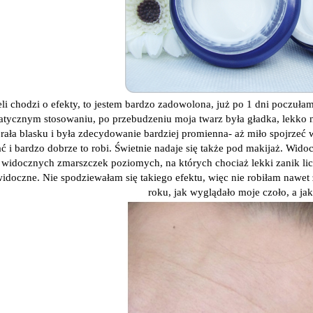
eli chodzi o efekty, to jestem bardzo zadowolona, już po 1 dni poczułam
atycznym stosowaniu, po przebudzeniu moja twarz była gładka, lekko n
rała blasku i była zdecydowanie bardziej promienna- aż miło spojrze
 i bardzo dobrze to robi. Świetnie nadaje się także pod makijaż. Widoc
 widocznych zmarszczek poziomych, na których chociaż lekki zanik licz
idoczne. Nie spodziewałam się takiego efektu, więc nie robiłam nawet z
roku, jak wyglądało moje czoło, a ja