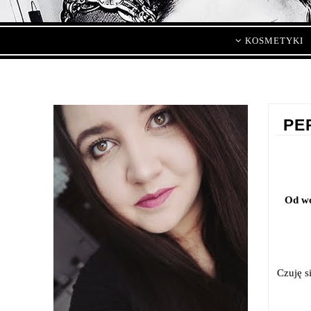
KOSMETYKI
PE
Od wc
Czuję s