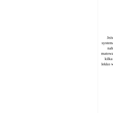
Jeż
system
nab
matować
kilka
lekko w