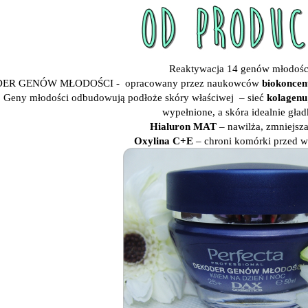
Reaktywacja 14 genów młodości
ER GENÓW MŁODOŚCI - opracowany przez naukowców
biokoncen
. Geny młodości odbudowują podłoże skóry właściwej – sieć
kolagenu
wypełnione, a skóra idealnie gładk
Hialuron MAT
– nawilża, zmniejsza
Oxylina C+E
– chroni komórki przed w