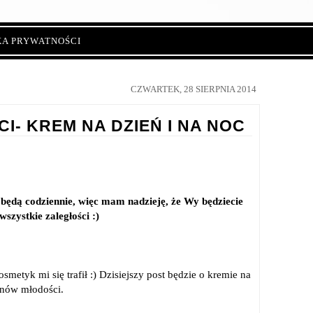
KA PRYWATNOŚCI
CZWARTEK, 28 SIERPNIA 2014
- KREM NA DZIEŃ I NA NOC
będą codziennie, więc mam nadzieję, że Wy będziecie
szystkie zaległości :)
metyk mi się trafił :) Dzisiejszy post będzie o kremie na
enów młodości.