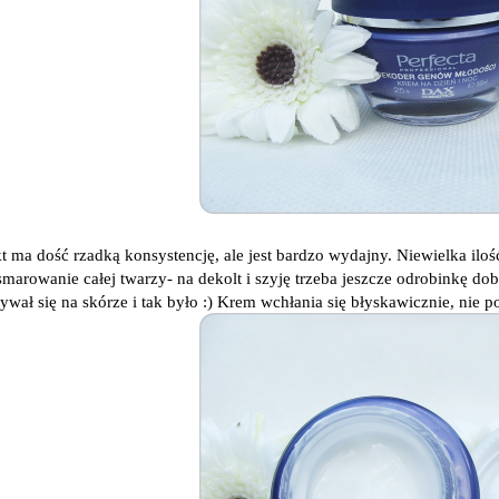
t ma dość rzadką konsystencję, ale jest bardzo wydajny. Niewielka iloś
marowanie całej twarzy- na dekolt i szyję trzeba jeszcze odrobinkę dob
ywał się na skórze i tak było :) Krem wchłania się błyskawicznie, nie p