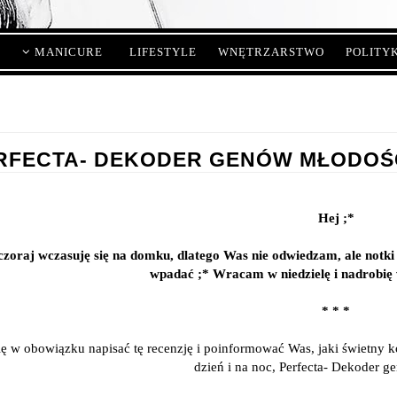
MANICURE
LIFESTYLE
WNĘTRZARSTWO
POLITY
RFECTA- DEKODER GENÓW MŁODOŚCI
Hej ;*
zoraj wczasuję się na domku, dlatego Was nie odwiedzam, ale notki 
wpadać ;* Wracam w niedzielę i nadrobię w
* * *
ię w obowiązku napisać tę recenzję i poinformować Was, jaki świetny kos
dzień i na noc, Perfecta- Dekoder g