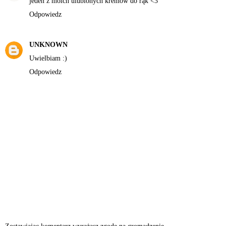
jeden z moich ulubionych kremów do rąk <3
Odpowiedz
UNKNOWN
Uwielbiam :)
Odpowiedz