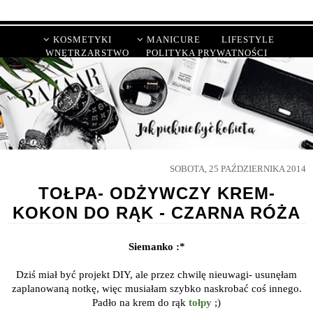
KOSMETYKI
MANICURE
LIFESTYLE
WNĘTRZARSTWO
POLITYKA PRYWATNOŚCI
SOBOTA, 25 PAŹDZIERNIKA 2014
TOŁPA- ODŻYWCZY KREM-
KOKON DO RĄK - CZARNA RÓŻA
Siemanko :*
Dziś miał być projekt DIY, ale przez chwilę nieuwagi- usunęłam
zaplanowaną notkę, więc musiałam szybko naskrobać coś innego.
Padło na krem do rąk
tołpy
;)