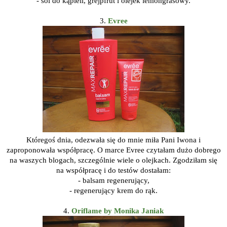
- sól do kąpieli, grejpfrut i olejek lemongrasowy.
3.
Evree
Któregoś dnia, odezwała się do mnie miła Pani Iwona i
zaproponowała współpracę. O marce Evree czytałam dużo dobrego
na waszych blogach, szczególnie wiele o olejkach. Zgodziłam się
na współpracę i do testów dostałam:
- balsam regenerujący,
- regenerujący krem do rąk.
4.
Oriflame by Monika Janiak