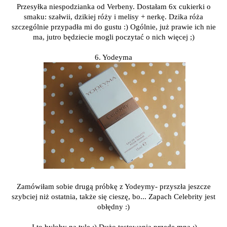
Przesyłka niespodzianka od Verbeny. Dostałam 6x cukierki o
smaku: szałwii, dzikiej róży i melisy + nerkę. Dzika róża
szczególnie przypadła mi do gustu :) Ogólnie, już prawie ich nie
ma, jutro będziecie mogli poczytać o nich więcej ;)
6. Yodeyma
Zamówiłam sobie drugą próbkę z Yodeymy- przyszła jeszcze
szybciej niż ostatnia, także się cieszę, bo... Zapach Celebrity jest
obłędny :)
I to byłoby na tyle ;) Dużo testowania przede mną :)