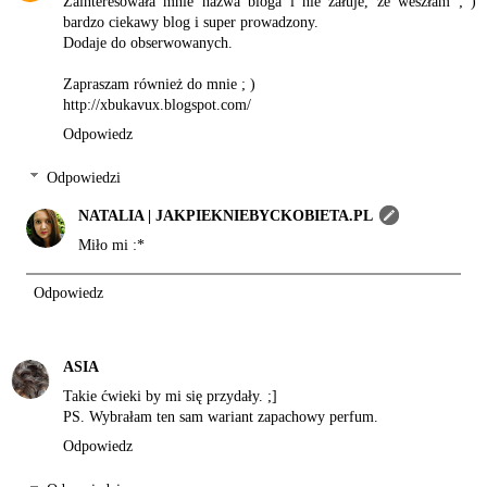
Zainteresowała mnie nazwa bloga i nie żałuje, że weszłam ; )
bardzo ciekawy blog i super prowadzony.
Dodaje do obserwowanych.
Zapraszam również do mnie ; )
http://xbukavux.blogspot.com/
Odpowiedz
Odpowiedzi
NATALIA | JAKPIEKNIEBYCKOBIETA.PL
Miło mi :*
Odpowiedz
ASIA
Takie ćwieki by mi się przydały. ;]
PS. Wybrałam ten sam wariant zapachowy perfum.
Odpowiedz