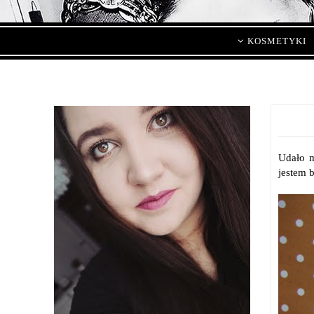
KOSMETYKI
Udało m
jestem 