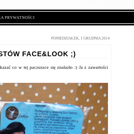
KA PRYWATNOŚCI
PONIEDZIAŁEK, 1 GRUDNIA 2014
STÓW FACE&LOOK ;)
zać co w tej paczuszce się znalazło :) Ja z zawartości