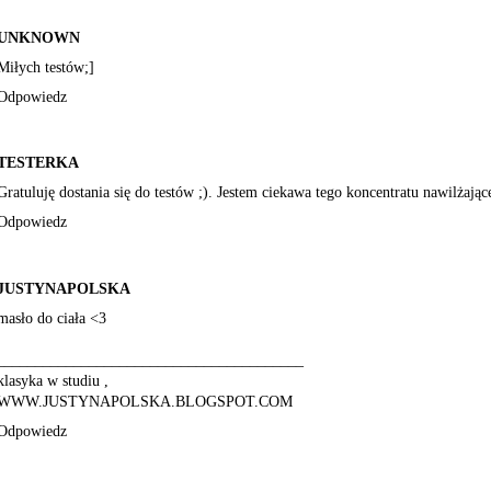
UNKNOWN
Miłych testów;]
Odpowiedz
TESTERKA
Gratuluję dostania się do testów ;). Jestem ciekawa tego koncentratu nawilżając
Odpowiedz
JUSTYNAPOLSKA
masło do ciała <3
________________________________________
klasyka w studiu ,
WWW.JUSTYNAPOLSKA.BLOGSPOT.COM
Odpowiedz