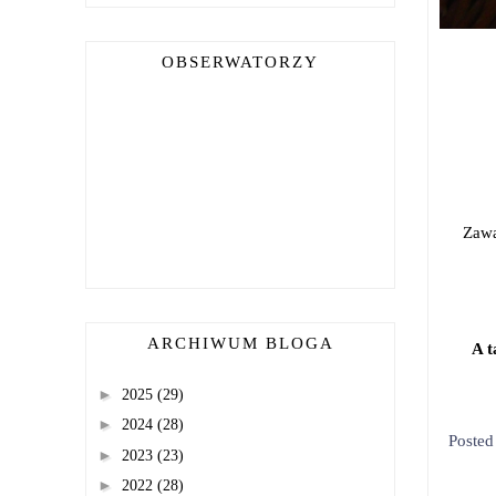
OBSERWATORZY
Zawar
ARCHIWUM BLOGA
A t
►
2025
(29)
►
2024
(28)
Poste
►
2023
(23)
►
2022
(28)