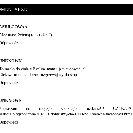
OMENTARZE
ASIULCOWAA.
Ależ masz świetną tą paczkę :)).
Odpowiedz
UNKNOWN
To masło do ciała z Eveline mam i jest cudowne! :)
Ciekawi mnie ten krem rozgrzewający do stóp :)
Odpowiedz
UNKNOWN
Zapraszam do mojego wielkiego rozdania!!! CZEKAJA su
klaudia.blogspot.com/2014/11/dobilismy-do-1000-polubien-na-facebooku.html
Odpowiedz