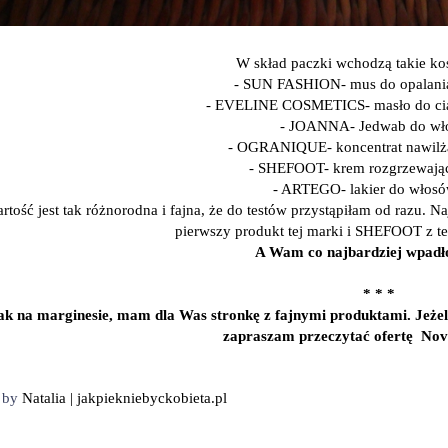
W skład paczki wchodzą takie ko
- SUN FASHION- mus do opalania
- EVELINE COSMETICS- masło do ciał
- JOANNA- Jedwab do wł
- OGRANIQUE- koncentrat nawilża
- SHEFOOT- krem rozgrzewając
- ARTEGO- lakier do włosó
tość jest tak różnorodna i fajna, że do testów przystąpiłam od razu. Na
pierwszy produkt tej marki i SHEFOOT z t
A Wam co najbardziej wpadł
* * *
ak na marginesie, mam dla Was stronkę z fajnymi produktami. Jeże
zapraszam przeczytać ofertę No
d by
Natalia | jakpiekniebyckobieta.pl