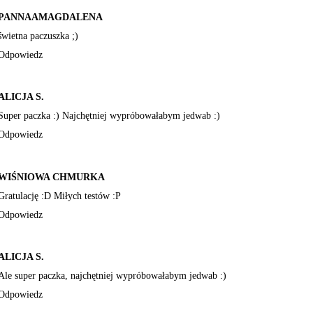
PANNAAMAGDALENA
świetna paczuszka ;)
Odpowiedz
ALICJA S.
Super paczka :) Najchętniej wypróbowałabym jedwab :)
Odpowiedz
WIŚNIOWA CHMURKA
Gratulację :D Miłych testów :P
Odpowiedz
ALICJA S.
Ale super paczka, najchętniej wypróbowałabym jedwab :)
Odpowiedz