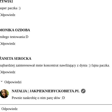
ZYWIA1
super paczka :)
Odpowiedz
MONIKA OZDOBA
miłego testowania:D
Odpowiedz
ŻANETA SEROCKA
najbardziej zainteresował mnie koncentrat nawilżający z dynia :) fajna paczka.
Odpowiedz
Odpowiedzi
NATALIA | JAKPIEKNIEBYCKOBIETA.PL
Pewnie naskrobię o nim parę słów :D
Odpowiedz