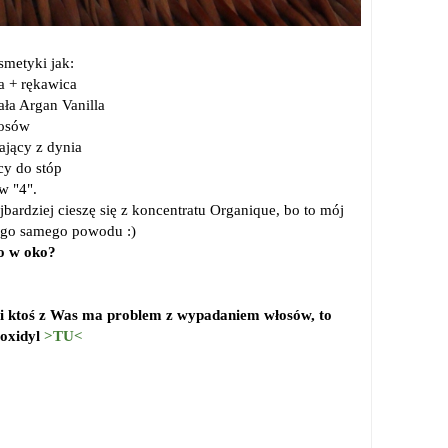
smetyki jak:
 + rękawica
a Argan Vanilla
osów
jący z dynia
y do stóp
w "4".
jbardziej cieszę się z koncentratu Organique, bo to mój
ego samego powodu :)
o w oko?
li ktoś z Was ma problem z wypadaniem włosów, to
voxidyl
>TU<