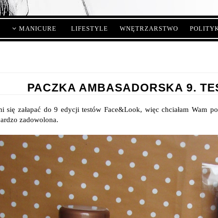
MANICURE
LIFESTYLE
WNĘTRZARSTWO
POLITY
PACZKA AMBASADORSKA 9. TE
i się załapać do 9 edycji testów Face&Look, więc chciałam Wam poka
bardzo zadowolona.