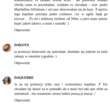
kosmetykach, to miałam ochotę uciec... ale ponieważ miałam
chwilę czasu to poczekałam, wzięłam co chciałam - czyt. puder
Maybelline Affinitone i od razu skierowałam się do kasy :P oprócz
tego kupiłam potrójny puder (ciekawe, czy w ogóle będę go
używać... :P) róż i ulubiony eyeliner od Wibo, a jutro mam zamiar
kupić jakieś lakiery a może i szminki :)
Odpowiedz
DAKOTA
ja promocji skutecznie się opierałam, skusiłam się jedynie na mini
zakupy w ostatnim tygodniu :)
Odpowiedz
DAQUERRE
Ja na tej promocji tylko tusz i rozświetlacz kupiłam :P Też
chciałam się skusić na te pomadki ale u mnie był taki sam efekt na
szminkach...nie rozumiem czemu ludzie muszą je macać ;/
Odpowiedz