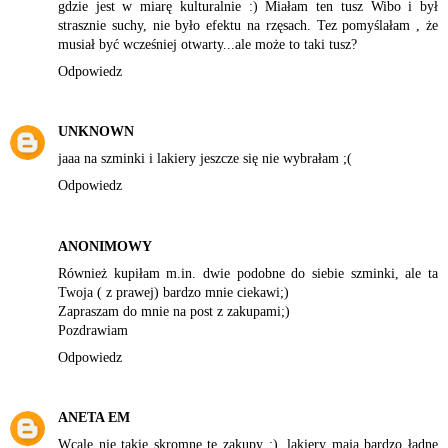
gdzie jest w miarę kulturalnie :) Miałam ten tusz Wibo i był
strasznie suchy, nie było efektu na rzęsach. Tez pomyślałam , że
musiał być wcześniej otwarty...ale może to taki tusz?
Odpowiedz
UNKNOWN
jaaa na szminki i lakiery jeszcze się nie wybrałam ;(
Odpowiedz
ANONIMOWY
Również kupiłam m.in. dwie podobne do siebie szminki, ale ta
Twoja ( z prawej) bardzo mnie ciekawi;)
Zapraszam do mnie na post z zakupami;)
Pozdrawiam
Odpowiedz
ANETA EM
Wcale nie takie skromne te zakupy :), lakiery mają bardzo ładne