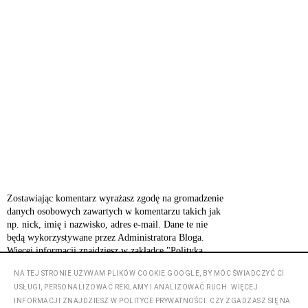
Zostawiając komentarz wyrażasz zgodę na gromadzenie
danych osobowych zawartych w komentarzu takich jak
np. nick, imię i nazwisko, adres e-mail. Dane te nie
będą wykorzystywane przez Administratora Bloga.
Więcej informacji znajdziesz w zakładce "Polityka
prywatności".
NA TEJ STRONIE UŻYWAM PLIKÓW COOKIE GOOGLE, BY MÓC ŚWIADCZYĆ CI
USŁUGI, PERSONALIZOWAĆ REKLAMY I ANALIZOWAĆ RUCH. WIĘCEJ
INFORMACJI ZNAJDZIESZ W POLITYCE PRYWATNOŚCI. CZY ZGADZASZ SIĘ NA