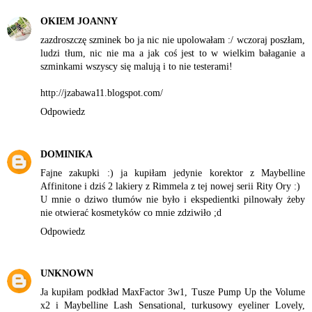
OKIEM JOANNY
zazdroszczę szminek bo ja nic nie upolowałam :/ wczoraj poszłam,
ludzi tłum, nic nie ma a jak coś jest to w wielkim bałaganie a
szminkami wszyscy się malują i to nie testerami!
http://jzabawa11.blogspot.com/
Odpowiedz
DOMINIKA
Fajne zakupki :) ja kupiłam jedynie korektor z Maybelline
Affinitone i dziś 2 lakiery z Rimmela z tej nowej serii Rity Ory :)
U mnie o dziwo tłumów nie było i ekspedientki pilnowały żeby
nie otwierać kosmetyków co mnie zdziwiło ;d
Odpowiedz
UNKNOWN
Ja kupiłam podkład MaxFactor 3w1, Tusze Pump Up the Volume
x2 i Maybelline Lash Sensational, turkusowy eyeliner Lovely,