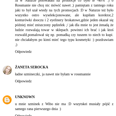
Ja w Naturze polowałam na promocje co było te -40% :) o
Rossmanie nie chcę nic mówić nawet ;) pamiętam z tamtego roku
jaki to był szał wtedy na tych promocjach :D w Naturze też było
wszystko ostro wyselekcjonowane, ale kupiłam korektor,2
konturówki dooczu i 2 eyelinery brokatowe,gdzie jeden okazał się
później mieć zniszczony pędzelek ;/ jak dla mnie to jest żenadą że
ludzie rozwalają towar w sklepach. powinni ich brać i jak ktoś
rozwalił,pomalował się np. pomadką czy tuszem to niech to kupi.
nie chciałabym po kimś mieć tego typu kosmetyki :) pozdrawiam
;)
Odpowiedz
ŻANETA SEROCKA
ładne szmineczki, ja nawet nie byłam w rossmannie
Odpowiedz
UNKNOWN
u mnie szminek z Wibo nie ma :D wszytskei musiały pójść z
samego rana pierwszego dnia :)
Odpowiedz