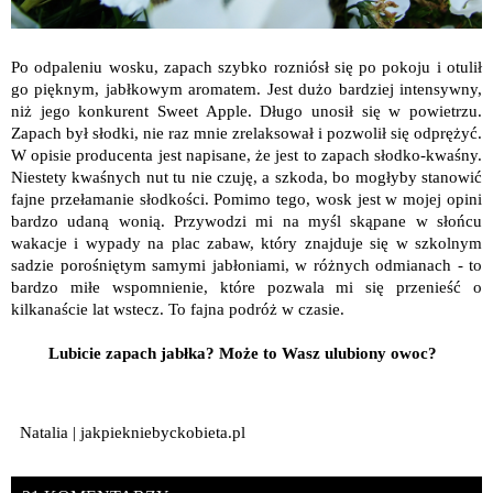
Po odpaleniu wosku, zapach szybko rozniósł się po pokoju i otulił
go pięknym, jabłkowym aromatem. Jest dużo bardziej intensywny,
niż jego konkurent Sweet Apple. Długo unosił się w powietrzu.
Zapach był słodki, nie raz mnie zrelaksował i pozwolił się odprężyć.
W opisie producenta jest napisane, że jest to zapach słodko-kwaśny.
Niestety kwaśnych nut tu nie czuję, a szkoda, bo mogłyby stanowić
fajne przełamanie słodkości. Pomimo tego, wosk jest w mojej opini
bardzo udaną wonią. Przywodzi mi na myśl skąpane w słońcu
wakacje i wypady na plac zabaw, który znajduje się w szkolnym
sadzie porośniętym samymi jabłoniami, w różnych odmianach - to
bardzo miłe wspomnienie, które pozwala mi się przenieść o
kilkanaście lat wstecz. To fajna podróż w czasie.
Lubicie zapach jabłka? Może to Wasz ulubiony owoc?
Natalia | jakpiekniebyckobieta.pl