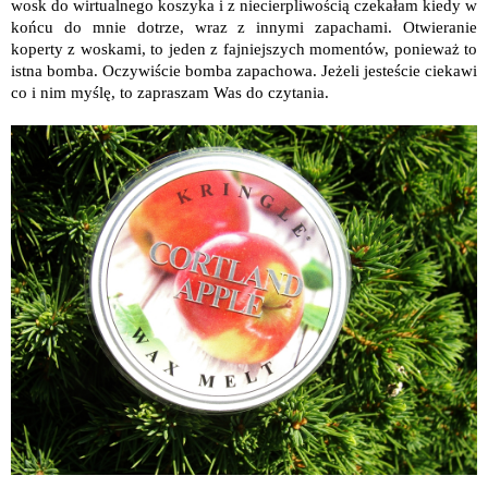
wosk do wirtualnego koszyka i z niecierpliwością czekałam kiedy w
końcu do mnie dotrze, wraz z innymi zapachami. Otwieranie
koperty z woskami, to jeden z fajniejszych momentów, ponieważ to
istna bomba. Oczywiście bomba zapachowa. Jeżeli jesteście ciekawi
co i nim myślę, to zapraszam Was do czytania.