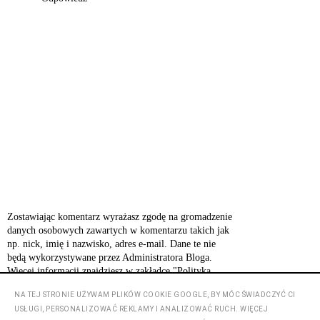
Zostawiając komentarz wyrażasz zgodę na gromadzenie
danych osobowych zawartych w komentarzu takich jak
np. nick, imię i nazwisko, adres e-mail. Dane te nie
będą wykorzystywane przez Administratora Bloga.
Więcej informacji znajdziesz w zakładce "Polityka
prywatności".
NA TEJ STRONIE UŻYWAM PLIKÓW COOKIE GOOGLE, BY MÓC ŚWIADCZYĆ CI
USŁUGI, PERSONALIZOWAĆ REKLAMY I ANALIZOWAĆ RUCH. WIĘCEJ