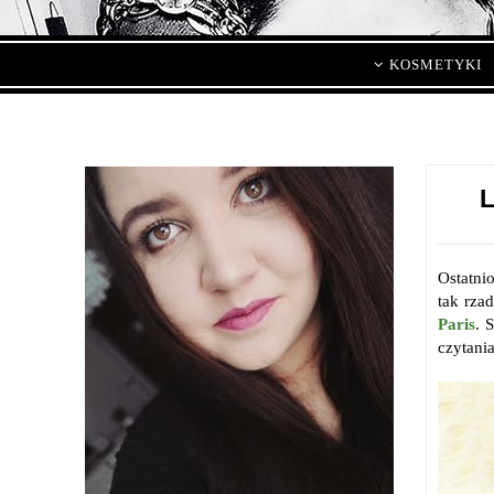
KOSMETYKI
Ostatni
tak rza
Paris
. 
czytania