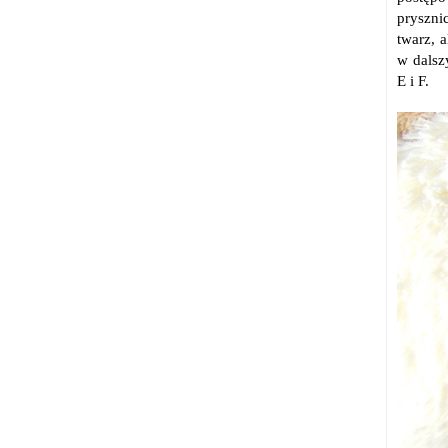
pryszni
twarz, 
w dalsz
E i F.