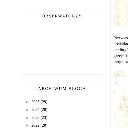
OBSERWATORZY
Pierwsz
posiada
peeling
grzejni
mojej t
ARCHIWUM BLOGA
►
2025
(29)
►
2024
(28)
►
2023
(23)
►
2022
(28)