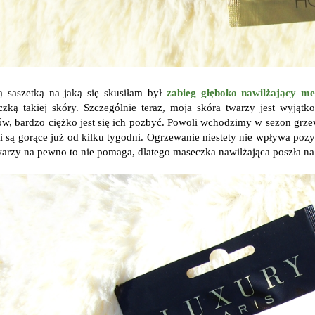
ą saszetką na jaką się skusiłam był
zabieg głęboko nawilżający m
czką takiej skóry. Szczególnie teraz, moja skóra twarzy jest wyjąt
ów, bardzo ciężko jest się ich pozbyć. Powoli wchodzimy w sezon grzew
ki są gorące już od kilku tygodni. Ogrzewanie niestety nie wpływa poz
warzy na pewno to nie pomaga, dlatego maseczka nawilżająca poszła na