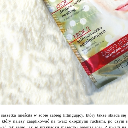
 saszetka mieściła w sobie zabieg liftingujący, który także składa si
, który należy zaaplikować na twarz okrężnymi ruchami, po czym sp
wać tak samo jak w przypadku maseczki nawilżającej. Z uwagi na 