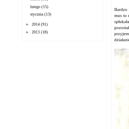
lutego
(15)
Bardzo 
stycznia
(13)
mus to 
spłukał
►
2014
(91)
pozosta
►
2013
(18)
przyjem
działan