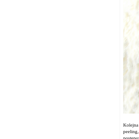
Kolejna
peeling
postępo