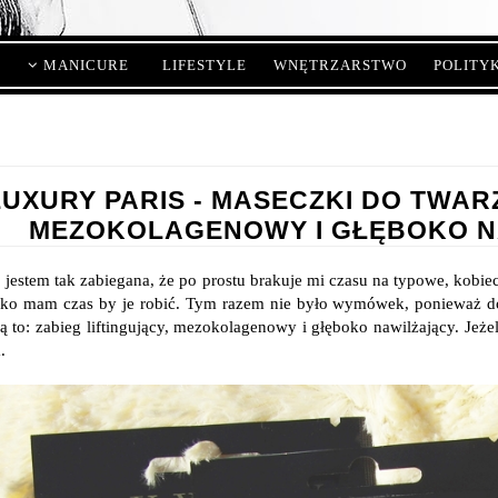
MANICURE
LIFESTYLE
WNĘTRZARSTWO
POLITY
LUXURY PARIS - MASECZKI DO TWARZ
MEZOKOLAGENOWY I GŁĘBOKO NA
o jestem tak zabiegana, że po prostu brakuje mi czasu na typowe, kobie
dko mam czas by je robić. Tym razem nie było wymówek, ponieważ d
Są to: zabieg liftingujący, mezokolagenowy i głęboko nawilżający. Jeże
.