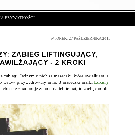
KA PRYWATNOŚCI
WTOREK, 27 PAŹDZIERNIKA 2015
Y: ZABIEG LIFTINGUJĄCY,
WILŻAJĄCY - 2 KROKI
ce zabiegi. Jednym z nich są maseczki, które uwielbiam, a
o testów przywędrowały m.in. 3 maseczki marki
Luxury
li chcecie znać moje zdanie na ich temat, to zachęcam do