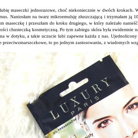
lubię maseczki jednorazowe, choć niekoniecznie w dwóch krokach. Wol
mus. Naniosłam na twarz mikroemulsję złuszczającą i trzymałam ją 10
am maseczkę i przeszłam do kroku drugiego, w który należało nanieść 
łości chusteczką kosmetyczną. Po tym zabiegu skóra była ewidentnie na
na w dotyku, a takie uczucie lubi zapewne każda z nas. Ujednolicony ko
ie przeciwzmarszczkowe, to po jednym zastosowaniu, z wiadomych wzglę