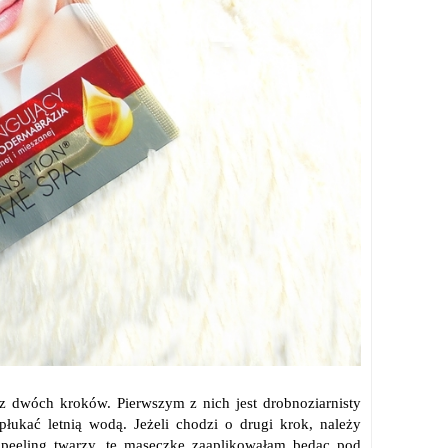
ę z dwóch kroków. Pierwszym z nich jest drobnoziarnisty
łukać letnią wodą. Jeżeli chodzi o drugi krok, należy
peeling twarzy, tę maseczkę zaaplikowałam będąc pod