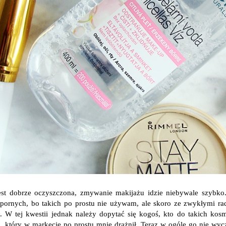
est dobrze oczyszczona, zmywanie makijażu idzie niebywale szybk
ornych, bo takich po prostu nie używam, ale skoro ze zwykłymi ra
ł. W tej kwestii jednak należy dopytać się kogoś, kto do takich 
, który w markecie po prostu mnie drażnił. Teraz w ogóle go nie wyc