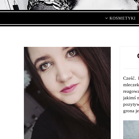
KOSMETYKI
Cześć. 
mleczek
reagowa
jakimś 
pozytyw
grona j