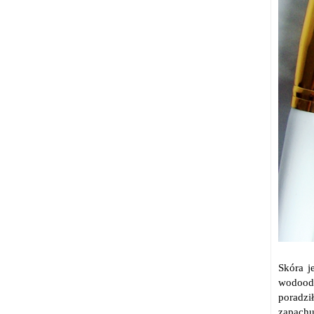
Skóra j
wodoodp
poradzi
zapachu