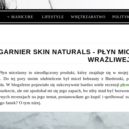
MANICURE
LIFESTYLE
WNĘTRZARSTWO
POLITY
GARNIER SKIN NATURALS - PŁYN MI
WRAŻLIWE
Płyn micelarny to nieodłączony produkt, który znajduje się w moj
. Do tej pory moim ulubieńcem był micel bebeauty z Biedronki, p
ła. W blogsferze pojawiało się sukcesywnie bardzo wiele recenzji
płyn
markecie, ale nie spodobał mi się jego zapach, bo niby miał być bezwon
nych recenzjach na jego temat, postanowiłam go kupić i spróbować na 
ego fanek? O tym niżej.