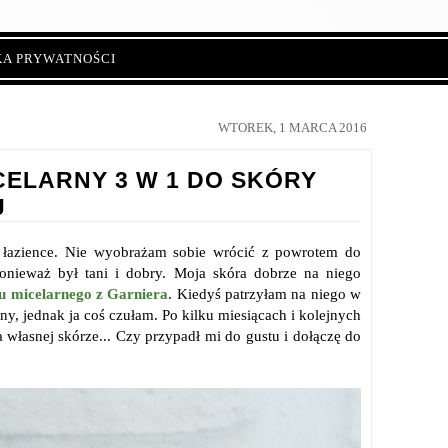
KA PRYWATNOŚCI
WTOREK, 1 MARCA 2016
CELARNY 3 W 1 DO SKÓRY
J
ej łazience. Nie wyobrażam sobie wrócić z powrotem do
onieważ był tani i dobry. Moja skóra dobrze na niego
u micelarnego z Garniera
. Kiedyś patrzyłam na niego w
ny, jednak ja coś czułam. Po kilku miesiącach i kolejnych
własnej skórze... Czy przypadł mi do gustu i dołączę do