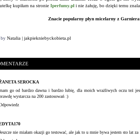
utelkę kupiłam na stronie
Iperfumy.pl
i nie żałuję, bo dzięki temu znal
Znacie popularny płyn micelarny z Garniera?
d by
Natalia | jakpiekniebyckobieta.pl
OMENTARZE
ŻANETA SEROCKA
mam go od bardzo dawna i bardzo lubię, dla moich wrażliwych oczu też je
prawdę wystarcza na 200 zastosowań :)
Odpowiedz
EDYTA170
Jeszcze nie miałam okazji go testować, ale jak to u mnie bywa jestem sto lat z