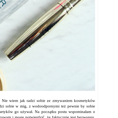
o. Nie wiem jak radzi sobie ze zmywaniem kosmetyków
dzi sobie w mig, z wodoodpornymi też pewnie by sobie
kosmetyków go używał. Na początku postu wspominałam o
zuwam i mogę potwierdzić, że faktycznie jest bezwonny.