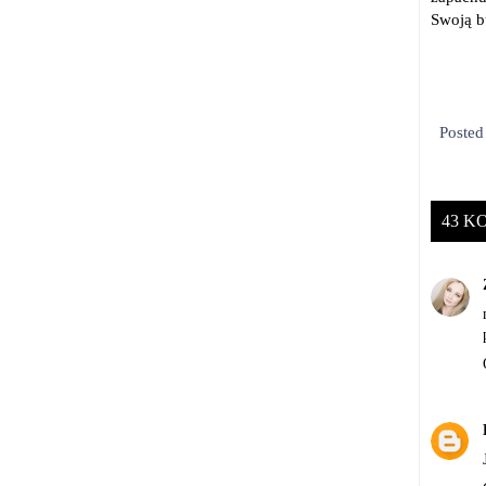
Swoją b
Poste
43 K