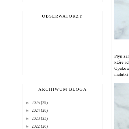
OBSERWATORZY
Płyn za
które i
Opakowa
malutki
ARCHIWUM BLOGA
►
2025
(29)
►
2024
(28)
►
2023
(23)
►
2022
(28)