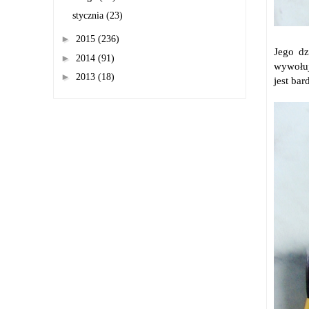
stycznia
(23)
►
2015
(236)
Jego dz
►
2014
(91)
wywołuj
►
2013
(18)
jest ba