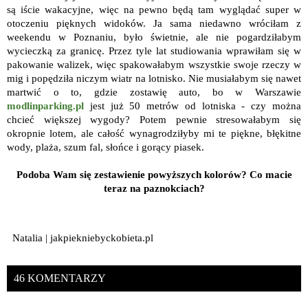
są iście wakacyjne, więc na pewno będą tam wyglądać super w
otoczeniu pięknych widoków. Ja sama niedawno wróciłam z
weekendu w Poznaniu, było świetnie, ale nie pogardziłabym
wycieczką za granicę. Przez tyle lat studiowania wprawiłam się w
pakowanie walizek, więc spakowałabym wszystkie swoje rzeczy w
mig i popędziła niczym wiatr na lotnisko. Nie musiałabym się nawet
martwić o to, gdzie zostawię auto, bo w Warszawie
modlinparking.pl
jest już 50 metrów od lotniska - czy można
chcieć większej wygody? Potem pewnie stresowałabym się
okropnie lotem, ale całość wynagrodziłyby mi te piękne, błękitne
wody, plaża, szum fal, słońce i gorący piasek.
Podoba Wam się zestawienie powyższych kolorów? Co macie
teraz na paznokciach?
Natalia | jakpiekniebyckobieta.pl
46 KOMENTARZY