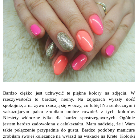
Bardzo ciężko jest uchwycić te piękne kolory na zdjęciu. W
rzeczywistości to bardziej neony. Na zdjęciach wyszły dość
spokojnie, a na żywo rzucają się w oczy, co lubię! Na serdecznym i
wskazującym palcu zrobiłam ombre również z tych kolorów.
Niestety widoczne tylko dla bardzo spostrzegawczych. Ogólnie
jestem bardzo zadowolona z całokształtu. Mam nadzieję, że i Wam
takie połączenie przypadnie do gustu. Bardzo podobny manicure
zrobiłam swojej koleżance na wyjazd na wakacje na Kretę. Kolorki