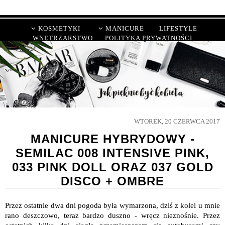
KOSMETYKI
MANICURE
LIFESTYLE
WNĘTRZARSTWO
POLITYKA PRYWATNOŚCI
WTOREK, 20 CZERWCA 2017
MANICURE HYBRYDOWY -
SEMILAC 008 INTENSIVE PINK,
033 PINK DOLL ORAZ 037 GOLD
DISCO + OMBRE
Przez ostatnie dwa dni pogoda była wymarzona, dziś z kolei u mnie
rano deszczowo, teraz bardzo duszno - wręcz nieznośnie. Przez