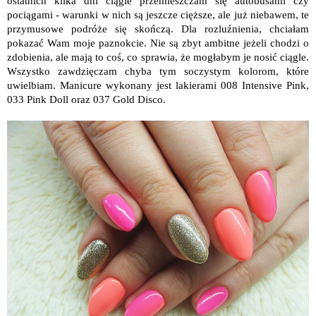
ostatnich kilka dni ciągle przemieszczam się autobusami czy
pociągami - warunki w nich są jeszcze cięższe, ale już niebawem, te
przymusowe podróże się skończą. Dla rozluźnienia, chciałam
pokazać Wam moje paznokcie. Nie są zbyt ambitne jeżeli chodzi o
zdobienia, ale mają to coś, co sprawia, że mogłabym je nosić ciągle.
Wszystko zawdzięczam chyba tym soczystym kolorom, które
uwielbiam. Manicure wykonany jest lakierami 008 Intensive Pink,
033 Pink Doll oraz 037 Gold Disco.