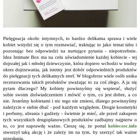
Pielęgnacja okolic intymnych, to bardzo delikatna sprawa i wiele
kobiet wstydzi się o tym rozmawiać, traktując to jako temat tabu i
pozostając bez odpowiedzi na nurtujące pytania - niepotrzebnie.
Idea Intimate Box ma na celu uświadomienie każdej kobiecie - tej
dojrzałej jak i młodej dziewczynie, która dopiero wchodzi w trudny
okres dojrzewania, jak istotny jest dobór odpowiednich produktów
do pielęgnacji tych delikatnych stref. W blogsferze wiele osób unika
recenzowania takich produktów uważając to za coś złego. A ja się
pytam dlaczego? My kobiety powinnyśmy się wspierać, służyć
sobie swoim doświadczeniem i mówić o tym, co jest dobre, a co
nie. Jesteśmy kobietami i nic tego nie zmieni, dlatego powinnyśmy
należycie o siebie dbać - pod każdym względem. Drogie kosmetyki
i perfumy, ubrania i gadżety - świetnie je mieć, ale przed zakupem
tych wszystkich drugoplanowych produktów zadbajmy najpierw o
to, co jest naprawdę ważne. Cieszę się, że portal
kobiecosc.info
stworzył taką akcję i że zależy im na tym, by szerzyć tak ważne
przesłania.