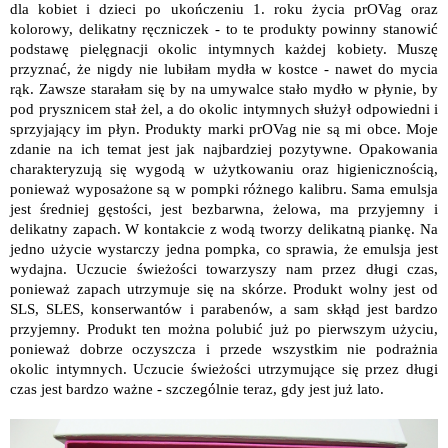
dla kobiet i dzieci po ukończeniu 1. roku życia prOVag oraz
kolorowy, delikatny ręczniczek - to te produkty powinny stanowić
podstawę pielęgnacji okolic intymnych każdej kobiety. Muszę
przyznać, że nigdy nie lubiłam mydła w kostce - nawet do mycia
rąk. Zawsze starałam się by na umywalce stało mydło w płynie, by
pod prysznicem stał żel, a do okolic intymnych służył odpowiedni i
sprzyjający im płyn. Produkty marki prOVag nie są mi obce. Moje
zdanie na ich temat jest jak najbardziej pozytywne. Opakowania
charakteryzują się wygodą w użytkowaniu oraz higienicznością,
ponieważ wyposażone są w pompki różnego kalibru. Sama emulsja
jest średniej gęstości, jest bezbarwna, żelowa, ma przyjemny i
delikatny zapach. W kontakcie z wodą tworzy delikatną piankę. Na
jedno użycie wystarczy jedna pompka, co sprawia, że emulsja jest
wydajna. Uczucie świeżości towarzyszy nam przez długi czas,
ponieważ zapach utrzymuje się na skórze. Produkt wolny jest od
SLS, SLES, konserwantów i parabenów, a sam skłąd jest bardzo
przyjemny. Produkt ten można polubić już po pierwszym użyciu,
ponieważ dobrze oczyszcza i przede wszystkim nie podrażnia
okolic intymnych. Uczucie świeżości utrzymujące się przez długi
czas jest bardzo ważne - szczególnie teraz, gdy jest już lato.