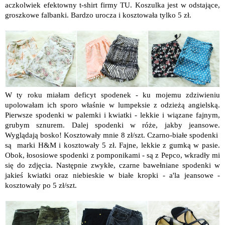
aczkolwiek efektowny t-shirt firmy TU. Koszulka jest w odstające,
groszkowe falbanki. Bardzo urocza i kosztowała tylko 5 zł.
W ty roku miałam deficyt spodenek - ku mojemu zdziwieniu
upolowałam ich sporo właśnie w lumpeksie z odzieżą angielską.
Pierwsze spodenki w palemki i kwiatki - lekkie i wiązane fajnym,
grubym sznurem. Dalej spodenki w róże, jakby jeansowe.
Wyglądają bosko! Kosztowały mnie 8 zł/szt. Czarno-białe spodenki
są marki H&M i kosztowały 5 zł. Fajne, lekkie z gumką w pasie.
Obok, łososiowe spodenki z pomponikami - są z Pepco, wkradły mi
się do zdjęcia. Następnie zwykłe, czarne bawełniane spodenki w
jakieś kwiatki oraz niebieskie w białe kropki - a'la jeansowe -
kosztowały po 5 zł/szt.