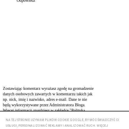
Odpowiedz
Zostawiając komentarz wyrażasz zgodę na gromadzenie
danych osobowych zawartych w komentarzu takich jak
np. nick, imię i nazwisko, adres e-mail. Dane te nie
będą wykorzystywane przez Administratora Bloga.
Więcej informacji znajdziesz w zakładce "Polityka
prywatności".
NA TEJ STRONIE UŻYWAM PLIKÓW COOKIE GOOGLE, BY MÓC ŚWIADCZYĆ CI
USŁUGI, PERSONALIZOWAĆ REKLAMY I ANALIZOWAĆ RUCH. WIĘCEJ