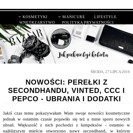
KOSMETYKI
MANICURE
LIFESTYLE
WNĘTRZARSTWO
POLITYKA PRYWATNOŚCI
ŚRODA, 27 LIPCA 2016
NOWOŚCI: PEREŁKI Z
SECONDHANDU, VINTED, CCC I
PEPCO - UBRANIA I DODATKI
Jakiś czas temu pokazywałam Wam swoje nowości kosmetyczne
jednak w ostatnim czasie pojawiło się też u mnie sporo nowych
ubrań. Większość z nich pochodzi z lumpeksów - ostatnio w
najbliższym mieście otworzono nowy secondhand, w którym