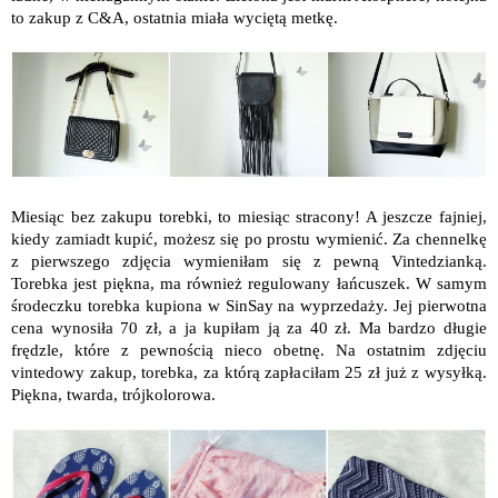
to zakup z C&A, ostatnia miała wyciętą metkę.
Miesiąc bez zakupu torebki, to miesiąc stracony! A jeszcze fajniej,
kiedy zamiadt kupić, możesz się po prostu wymienić. Za chennelkę
z pierwszego zdjęcia wymieniłam się z pewną Vintedzianką.
Torebka jest piękna, ma również regulowany łańcuszek. W samym
środeczku torebka kupiona w SinSay na wyprzedaży. Jej pierwotna
cena wynosiła 70 zł, a ja kupiłam ją za 40 zł. Ma bardzo długie
frędzle, które z pewnością nieco obetnę. Na ostatnim zdjęciu
vintedowy zakup, torebka, za którą zapłaciłam 25 zł już z wysyłką.
Piękna, twarda, trójkolorowa.