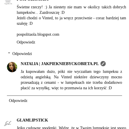
Świetne rzeczy! :) Ja niestety nie mam w okolicy takich dobrych
lumpeksów... Zazdroszczę :D
Jeżeli chodzi o Vinted, to ja wręcz przeciwnie - coraz bardziej tam
szaleję :D
pospolitaola.blogspot.com
Odpowiedz
Odpowiedzi
NATALIA | JAKPIEKNIEBYCKOBIETA.PL
Ja kupowałam dużo, póki nie wyczaiłam tego lumpeksu z
odzieżą angielską. Na Vinted niektóre dziewczyny mocno
przesadzają z cenami - w lumpeksach nie trzeba dodatkowo
płacić za wysyłkę, więc to przemawia na ich korzyść :D
Odpowiedz
GLAMLIPSTICK
Jejku cudowne spodenki. Widzę, że w Twoim lumpeksie jest sporo