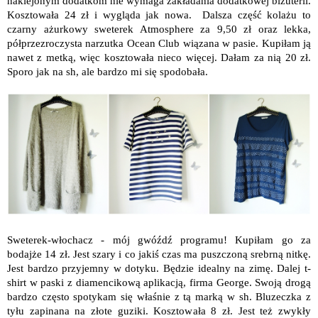
naklejonym dodatkom nie wymaga zakładania dodatkowej biżuterii.
Kosztowała 24 zł i wygląda jak nowa. Dalsza część kolażu to
czarny ażurkowy sweterek Atmosphere za 9,50 zł oraz lekka,
półprzezroczysta narzutka Ocean Club wiązana w pasie. Kupiłam ją
nawet z metką, więc kosztowała nieco więcej. Dałam za nią 20 zł.
Sporo jak na sh, ale bardzo mi się spodobała.
Sweterek-włochacz - mój gwóźdź programu! Kupiłam go za
bodajże 14 zł. Jest szary i co jakiś czas ma puszczoną srebrną nitkę.
Jest bardzo przyjemny w dotyku. Będzie idealny na zimę. Dalej t-
shirt w paski z diamencikową aplikacją, firma George. Swoją drogą
bardzo często spotykam się właśnie z tą marką w sh. Bluzeczka z
tyłu zapinana na złote guziki. Kosztowała 8 zł. Jest też zwykły