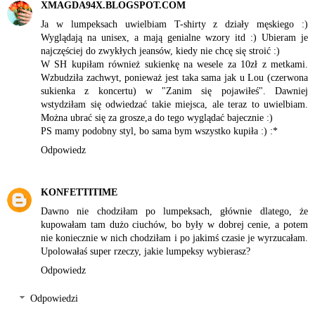
XMAGDA94X.BLOGSPOT.COM
Ja w lumpeksach uwielbiam T-shirty z działy męskiego :)
Wyglądają na unisex, a mają genialne wzory itd :) Ubieram je
najczęściej do zwykłych jeansów, kiedy nie chcę się stroić :)
W SH kupiłam również sukienkę na wesele za 10zł z metkami.
Wzbudziła zachwyt, ponieważ jest taka sama jak u Lou (czerwona
sukienka z koncertu) w "Zanim się pojawiłeś". Dawniej
wstydziłam się odwiedzać takie miejsca, ale teraz to uwielbiam.
Można ubrać się za grosze,a do tego wyglądać bajecznie :)
PS mamy podobny styl, bo sama bym wszystko kupiła :) :*
Odpowiedz
KONFETTITIME
Dawno nie chodziłam po lumpeksach, głównie dlatego, że
kupowałam tam dużo ciuchów, bo były w dobrej cenie, a potem
nie koniecznie w nich chodziłam i po jakimś czasie je wyrzucałam.
Upolowałaś super rzeczy, jakie lumpeksy wybierasz?
Odpowiedz
Odpowiedzi