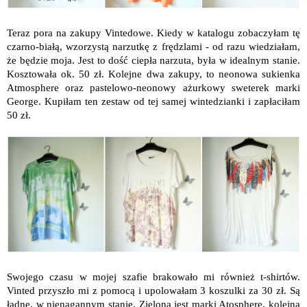
Teraz pora na zakupy Vintedowe. Kiedy w katalogu zobaczyłam tę
czarno-białą, wzorzystą narzutkę z frędzlami - od razu wiedziałam,
że będzie moja. Jest to dość ciepła narzuta, była w idealnym stanie.
Kosztowała ok. 50 zł. Kolejne dwa zakupy, to neonowa sukienka
Atmosphere oraz pastelowo-neonowy ażurkowy sweterek marki
George. Kupiłam ten zestaw od tej samej wintedzianki i zapłaciłam
50 zł.
Swojego czasu w mojej szafie brakowało mi również t-shirtów.
Vinted przyszło mi z pomocą i upolowałam 3 koszulki za 30 zł. Są
ładne, w nienagannym stanie. Zielona jest marki Atosphere, kolejna