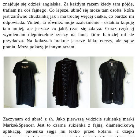
znajduje się odzież angielska. Za każdym razem kiedy tam pójdę,
trafiam na coś fajnego. Co lepsze, ubrać się może tam osoba, która
jest zarówno chudzinką jak i ma trochę więcej ciałka, co bardzo mi
odpowiada. Vinted, to również moje uzależnienie - ostatnio kupuję
tam mniej, ale jeszcze co jakiś czas się zdarza. Coraz częściej
wymieniam niepotrzebne rzeczy na inne, które bardziej mi się
przydadzą. Na kolażach brakuje jeszcze kilku rzeczy, ale są w
praniu. Może pokażę je innym razem.
Zaczynam od ubrać z sh. Jako pierwszą widzicie sukienkę marki
Marks&Spencer. Jest to czarna sukienka z fajną, diamencikową
aplikacją. Sukienka sięga mi lekko przed kolano, a dzięki