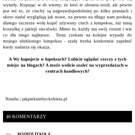
wytarły. Kupując w sh wiemy, że ktoś te ubrania nosił, ale pewne
jest też to, że ciuchy są najprawdopodobniej po kilku praniach i
skoro nadal wyglądają jak nowe, na pewno na długo nam posłużą,
dlatego szczerze wolę kupić używany ciuch z lumpeksu, niż tanią
koszulkę z jakiejś sieciówki. Mimo to, każdy ma swój rozum i wie
co dla niego najlepsze. Teraz czekam na kolejne wypady do
mojego ulubionego lumpeksu - szafę trzeba konkretnie zapełnić
kiedy nadarza się okazja.
A Wy kupujecie w lupeksach? Lubicie oglądać rzeczy z tych
miejsc na blogach? A może wolicie szaleć na wyprzedażach w
centrach handlowych?
Natalia | jakpiekniebyckobieta.pl
46 KOMENTARZY
POSPOLITAOLA