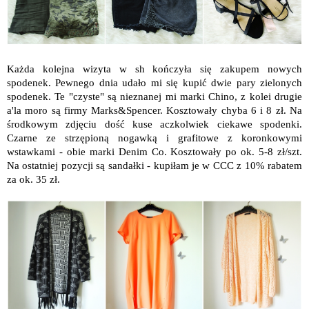
Każda kolejna wizyta w sh kończyła się zakupem nowych
spodenek. Pewnego dnia udało mi się kupić dwie pary zielonych
spodenek. Te "czyste" są nieznanej mi marki Chino, z kolei drugie
a'la moro są firmy Marks&Spencer. Kosztowały chyba 6 i 8 zł. Na
środkowym zdjęciu dość kuse aczkolwiek ciekawe spodenki.
Czarne ze strzępioną nogawką i grafitowe z koronkowymi
wstawkami - obie marki Denim Co. Kosztowały po ok. 5-8 zł/szt.
Na ostatniej pozycji są sandałki - kupiłam je w CCC z 10% rabatem
za ok. 35 zł.