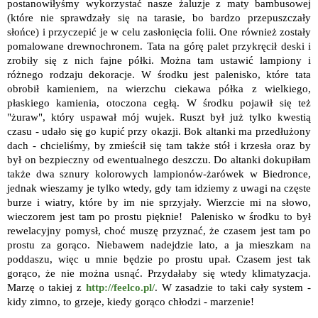
postanowiłyśmy wykorzystać nasze żaluzje z maty bambusowej
(które nie sprawdzały się na tarasie, bo bardzo przepuszczały
słońce) i przyczepić je w celu zasłonięcia folii. One również zostały
pomalowane drewnochronem. Tata na górę palet przykręcił deski i
zrobiły się z nich fajne półki. Można tam ustawić lampiony i
różnego rodzaju dekoracje. W środku jest palenisko, które tata
obrobił kamieniem, na wierzchu ciekawa półka z wielkiego,
płaskiego kamienia, otoczona cegłą. W środku pojawił się też
"żuraw", który uspawał mój wujek. Ruszt był już tylko kwestią
czasu - udało się go kupić przy okazji. Bok altanki ma przedłużony
dach - chcieliśmy, by zmieścił się tam także stół i krzesła oraz by
był on bezpieczny od ewentualnego deszczu. Do altanki dokupiłam
także dwa sznury kolorowych lampionów-żarówek w Biedronce,
jednak wieszamy je tylko wtedy, gdy tam idziemy z uwagi na częste
burze i wiatry, które by im nie sprzyjały. Wierzcie mi na słowo,
wieczorem jest tam po prostu pięknie! Palenisko w środku to był
rewelacyjny pomysł, choć muszę przyznać, że czasem jest tam po
prostu za gorąco. Niebawem nadejdzie lato, a ja mieszkam na
poddaszu, więc u mnie będzie po prostu upał. Czasem jest tak
gorąco, że nie można usnąć. Przydałaby się wtedy klimatyzacja.
Marzę o takiej z
http://feelco.pl/
. W zasadzie to taki cały system -
kidy zimno, to grzeje, kiedy gorąco chłodzi - marzenie!