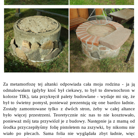
Za metamorfozę tej altanki odpowiada cała moja rodzina - ja ją
odmalowałam (gdyby ktoś był ciekawy, to był to drewnochron w
kolorze TIK), tata przykręcił palety budowlane - wydaje mi się, że
był to świetny pomysł, ponieważ prezentują się one bardzo ładnie.
Zostały zamontowane tylko z dwóch stron, żeby w całej altance
było więcej przestrzeni. Teoretycznie nic nas to nie kosztowało,
ponieważ mój tata przywiózł je z budowy. Następnie ja z mamą od
środka przyczepiłyśmy folię pistoletem na zszywki, by nikomu nie
wiało po plecach. Sama folia nie wyglądała zbyt ładnie, więc