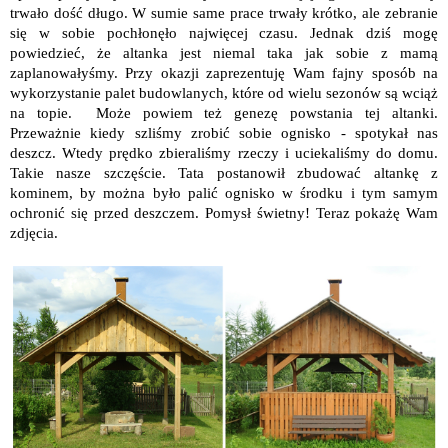
trwało dość długo. W sumie same prace trwały krótko, ale zebranie
się w sobie pochłonęło najwięcej czasu. Jednak dziś mogę
powiedzieć, że altanka jest niemal taka jak sobie z mamą
zaplanowałyśmy. Przy okazji zaprezentuję Wam fajny sposób na
wykorzystanie palet budowlanych, które od wielu sezonów są wciąż
na topie. Może powiem też genezę powstania tej altanki.
Przeważnie kiedy szliśmy zrobić sobie ognisko - spotykał nas
deszcz. Wtedy prędko zbieraliśmy rzeczy i uciekaliśmy do domu.
Takie nasze szczęście. Tata postanowił zbudować altankę z
kominem, by można było palić ognisko w środku i tym samym
ochronić się przed deszczem. Pomysł świetny! Teraz pokażę Wam
zdjęcia.