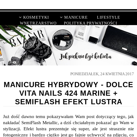
KOSMETYKI
MANICURE
LIFESTYLE
WNĘTRZARSTWO
POLITYKA PRYWATNOŚCI
PONIEDZIAŁEK, 24 KWIETNIA 2017
MANICURE HYBRYDOWY - DOLCE
VITA NAILS 424 MARINE +
SEMIFLASH EFEKT LUSTRA
Już dość dawno temu pokazywałam Wam post dotyczący tego, jak
nakładać SemiFlash Metallic, a dziś chciałabym pokazać go Wam w
stylizacji. Efekt lustra prezentuje się super, ale jest strasznie nie
fotogeniczny i bardzo ciężko jest go fajnie uchwycić na zdjęciu, co