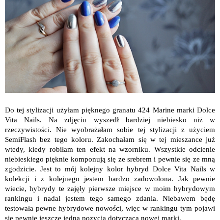
Do tej stylizacji użyłam pięknego granatu 424 Marine marki Dolce
Vita Nails. Na zdjęciu wyszedł bardziej niebiesko niż w
rzeczywistości. Nie wyobrażałam sobie tej stylizacji z użyciem
SemiFlash bez tego koloru. Zakochałam się w tej mieszance już
wtedy, kiedy robiłam ten efekt na wzorniku. Wszystkie odcienie
niebieskiego pięknie komponują się ze srebrem i pewnie się ze mną
zgodzicie. Jest to mój kolejny kolor hybryd Dolce Vita Nails w
kolekcji i z kolejnego jestem bardzo zadowolona. Jak pewnie
wiecie, hybrydy te zajęły pierwsze miejsce w moim hybrydowym
rankingu i nadal jestem tego samego zdania. Niebawem będę
testowała pewne hybrydowe nowości, więc w rankingu tym pojawi
się pewnie jeszcze jedna pozycja dotycząca nowej marki.