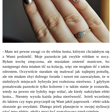
- Mam też pewne uwagi co do efektu lustra, którymi chciałabym się
z Wami podzielić. Moje paznokcie jak zwykle robiłam w nocy.
Byłam trochę zmęczona, ale musiałam zmienić manicure, bo
następnego dnia miałam iść na kolację, więc nie mogłam iść z takim
odrostem. Oczywiście starałam się malować jak najlepiej potrafię,
ale nie miałam zbyt dobrego światła i nawet nie zauważyłam, że w
niektórych miejscach hybryda jest rozłożona nierówno. I gdybym
pomalowała paznokcie tylko kolorem i w takim stanie je zostawiła,
wtedy na pewno nie byłoby tego widać, ale kiedy nałożyłam efekt
lustra... Niestety wyszła każda jedna nierówność. Jeżeli wcześniej
do lakieru czy topu przyczepił się Wam jakiś paproszek - efekt szkła
strasznie go uwydatni. Dlatego jeżeli planujecie w swojej stylizacji
użyć tego efektu, płytka musi być pomalowana nieskazitelnie.