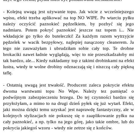
- Kolejną uwagą jest używanie topu. Jak wicie z wcześniejszego
wpisu, efekt trzeba aplikować na top NO WIPE. Po wtarciu pyłku
należy oczyścić paznokieć pędzelkiem, by pozbyć się jego
nadmiaru. Potem pokryć paznokieć jeszcze raz topem i... Nie
wkładajcie go tylko do buteleczki! Za każdym razem wytrzyjcie
pędzelek w wacik bezpyłowy, najlepiej nasączony cleanerem. Ja
tego nie zauważyłam i ubrudziłam sobie cały top. Te drobne
brokaciki nawet ładnie wyglądają, więc to nie przeszkadzałoby mi
tak bardzo, ale... Kiedy nakładamy top z takimi drobinkami na efekt
lustra, wtedy te wolne drobiny odznaczają się i niszczą cały piękną
taflę.
- Ostatnią uwagą jest trwałość. Producent zaleca pokrycie efektu
dwoma warstwami topu No Wipe. Należy tez pamiętać o
podwójnym zabezpieczeniu brzegu. Do tej czynności bardzo się
przyłożyłam, a mimo to na drugi dzień pyłek się już wytarł. Efekt,
jaki można dzięki temu uzyskać jest naprawdę fantastyczny, ale w
kolejnych stylizacjach nie pokuszę się o zaaplikowanie pyłku na
cały paznokieć, a np. tylko na jego górę, jako takie ombre, lub do
pokrycia jakiegoś wzoru - wtedy nie zetrze się z końców.