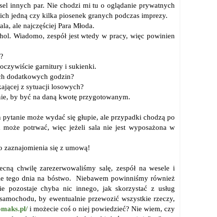
esel innych par. Nie chodzi mi tu o oglądanie prywatnych
ć ich jedną czy kilka piosenek granych podczas imprezy.
la, ale najczęściej Para Młoda.
ohol. Wiadomo, zespół jest wtedy w pracy, więc powinien
i?
oczywiście garnitury i sukienki.
nych dodatkowych godzin?
ającej z sytuacji losowych?
icznie, by być na daną kwotę przygotowanym.
h pytanie może wydać się głupie, ale przypadki chodzą po
 może potrwać, więc jeżeli sala nie jest wyposażona w
o zaznajomienia się z umową!
cną chwilę zarezerwowaliśmy salę, zespół na wesele i
 mnie tego dnia na bóstwo. Niebawem powinniśmy również
e pozostaje chyba nic innego, jak skorzystać z usług
samochodu, by ewentualnie przewozić wszystkie rzeczy,
omaks.pl/
i możecie coś o niej powiedzieć? Nie wiem, czy