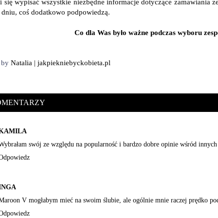
i się wypisać wszystkie niezbędne informacje dotyczące zamawiania zesp
 dniu, coś dodatkowo podpowiedzą.
Co dla Was było ważne podczas wyboru zesp
d by
Natalia | jakpiekniebyckobieta.pl
KOMENTARZY
KAMILA
Wybrałam swój ze względu na popularność i bardzo dobre opinie wśród innych 
Odpowiedz
INGA
Maroon V mogłabym mieć na swoim ślubie, ale ogólnie mnie raczej prędko pod
Odpowiedz