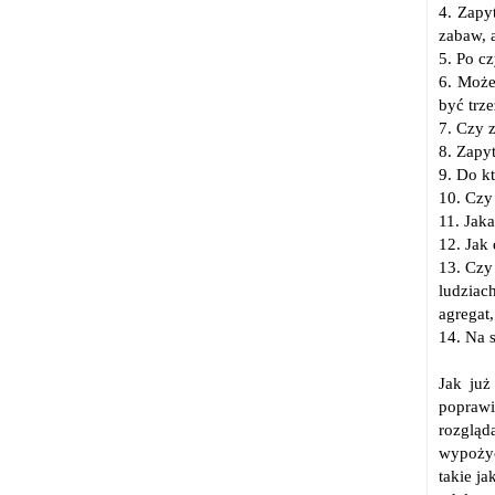
4. Zapy
zabaw, 
5. Po cz
6. Może
być trze
7. Czy 
8. Zapyt
9. Do k
10. Czy
11. Jak
12. Jak 
13. Czy
ludziac
agregat
14. Na 
Jak już
poprawi
rozgląd
wypożyc
takie j