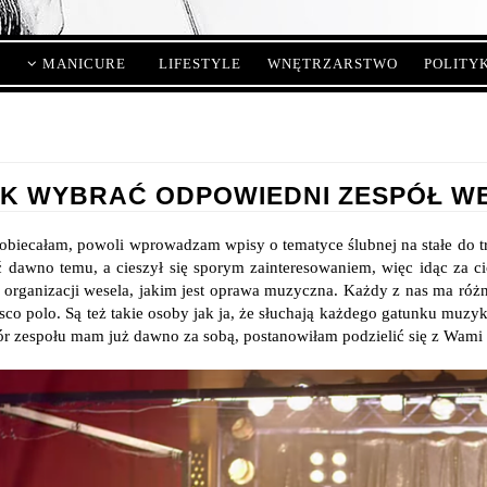
MANICURE
LIFESTYLE
WNĘTRZARSTWO
POLITY
K WYBRAĆ ODPOWIEDNI ZESPÓŁ W
 obiecałam, powoli wprowadzam wpisy o tematyce ślubnej na stałe do tr
ć dawno temu, a cieszył się sporym zainteresowaniem, więc idąc za
 organizacji wesela, jakim jest oprawa muzyczna. Każdy z nas ma różn
disco polo. Są też takie osoby jak ja, że słuchają każdego gatunku muz
r zespołu mam już dawno za sobą, postanowiłam podzielić się z Wami 