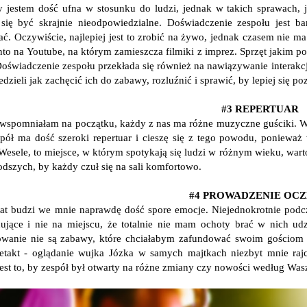
y jestem dość ufna w stosunku do ludzi, jednak w takich sprawach, j
się być skrajnie nieodpowiedzialne. Doświadczenie zespołu jest b
ać. Oczywiście, najlepiej jest to zrobić na żywo, jednak czasem nie ma
nto na Youtube, na którym zamieszcza filmiki z imprez. Sprzęt jakim 
Doświadczenie zespołu przekłada się również na nawiązywanie interak
dzieli jak zachęcić ich do zabawy, rozluźnić i sprawić, by lepiej się p
#3 REPERTUAR
 wspomniałam na początku, każdy z nas ma różne muzyczne guściki. Wy
pół ma dość szeroki repertuar i cieszę się z tego powodu, ponieważ
 Wesele, to miejsce, w którym spotykają się ludzi w różnym wieku, war
łodszych, by każdy czuł się na sali komfortowo.
#4 PROWADZENIE OCZ
at budzi we mnie naprawdę dość spore emocje. Niejednokrotnie podcz
nujące i nie na miejscu, że totalnie nie mam ochoty brać w nich udz
wanie nie są zabawy, które chciałabym zafundować swoim gościom 
etakt - oglądanie wujka Józka w samych majtkach niezbyt mnie rajc
est to, by zespół był otwarty na różne zmiany czy nowości według Wa