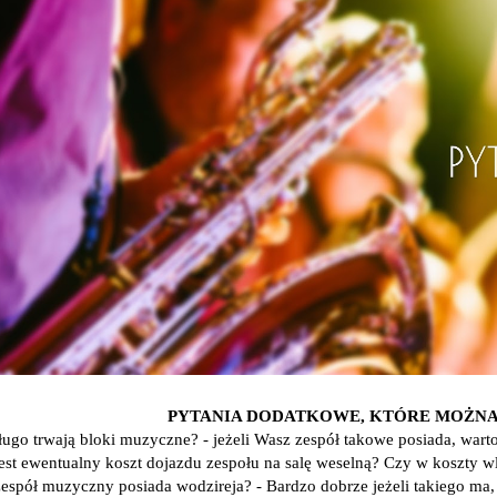
PYTANIA DODATKOWE, KTÓRE MOŻNA
długo trwają bloki muzyczne? - jeżeli Wasz zespół takowe posiada, wart
 jest ewentualny koszt dojazdu zespołu na salę weselną? Czy w koszty 
zespół muzyczny posiada wodzireja? - Bardzo dobrze jeżeli takiego ma