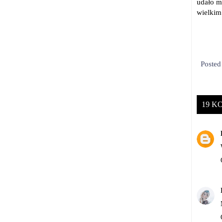
udało m
wielkim
Poste
19 