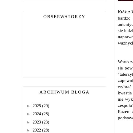
Któż z 
OBSERWATORZY
bardzo 
autentyc
się łud
naprawd
ważnych
Warto z
się pow
"talerz
zapewni
wybrać 
ARCHIWUM BLOGA
kwestia 
nie wyk
zespołu
►
2025
(29)
Razem z
►
2024
(28)
podstaw
►
2023
(23)
►
2022
(28)