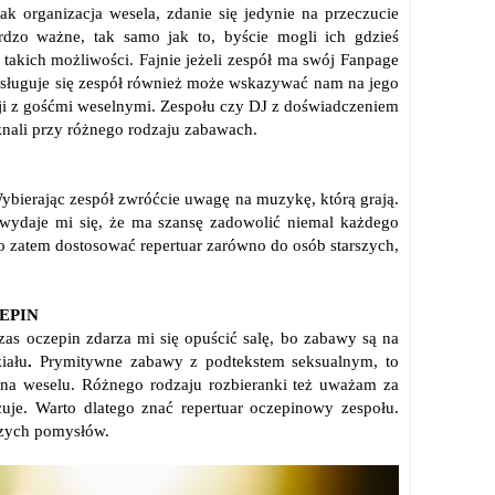
ak organizacja wesela, zdanie się jedynie na przeczucie
ardzo ważne, tak samo jak to, byście mogli ich gdzieś
 takich możliwości. Fajnie jeżeli zespół ma swój Fanpage
posługuje się zespół również może wskazywać nam na jego
cji z gośćmi weselnymi. Zespołu czy DJ z doświadczeniem
oznali przy różnego rodzaju zabawach.
bierając zespół zwróćcie uwagę na muzykę, którą grają.
 wydaje mi się, że ma szansę zadowolić niemal każdego
to zatem dostosować repertuar zarówno do osób starszych,
EPIN
as oczepin zdarza mi się opuścić salę, bo zabawy są na
iału
.
Prymitywne zabawy z podtekstem seksualnym, to
na weselu. Różnego rodzaju rozbieranki też uważam za
uje. Warto dlatego znać repertuar oczepinowy zespołu.
szych pomysłów.