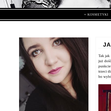
KOSMETYKI
JA
Tak jak
już doś
punkcie
trzeci 
bo wybó