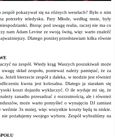
o zespół pokazywał się na różnych weselach? Było o nim
na potrzeby teledysku. Pary Młode, według mnie, były
 niespodzianki. Biorąc pod uwagę realia, raczej nie ma co
oczy nam Adam Levine ze swoją świtą, więc warto znaleźć
najważniejszy. Dlatego poniżej przedstawiam kilka równie
OWE
znaczyć na zespół. Wtedy krąg Waszych poszukiwań może
 uwagę skład zespołu, ponieważ należy pamiętać, że za
. Jeżeli bierzecie zespół z daleka, w modzie jest również
iczeniu kwota jest kolosalna. Dlatego ja starałam się
ysoki koszt dojazdu wykluczyć. O ile wydaje mi się, że
e należy zanadto przesadzać z rozrzutnością, ale i również
funduszów, może warto pomyśleć o wynajęciu DJ zamiast
zy weźmie 3x mniej, więc wszystkie koszty będą tu niskie.
 nie pożałujemy swojego wyboru. Zespół wybraliśmy na
SPOŁU