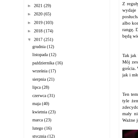
Z reguł
►
2021
(29)
wydaje 
►
2020
(65)
posłuch
►
2019
(103)
albo ko
rangę. 
►
2018
(174)
będą wie
▼
2017
(251)
grudnia
(12)
listopada
(12)
Tak jak
Mój zes
października
(16)
gościa.
września
(17)
jak i m
sierpnia
(21)
lipca
(28)
Ten tem
czerwca
(31)
tyle że
maja
(40)
zdecydo
kwietnia
(23)
mały ni
Ważne j
marca
(23)
lutego
(16)
stycznia
(12)