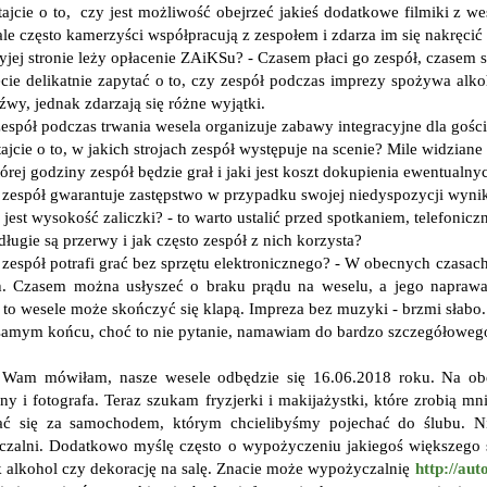
tajcie o to, czy jest możliwość obejrzeć jakieś dodatkowe filmiki z w
ale często kamerzyści współpracują z zespołem i zdarza im się nakręci
yjej stronie leży opłacenie ZAiKSu? - Czasem płaci go zespół, czasem sa
cie delikatnie zapytać o to, czy zespół podczas imprezy spożywa alk
źwy, jednak zdarzają się różne wyjątki.
zespół podczas trwania wesela organizuje zabawy integracyjne dla gośc
ajcie o to, w jakich strojach zespół występuje na scenie? Mile widziane 
tórej godziny zespół będzie grał i jaki jest koszt dokupienia ewentual
 zespół gwarantuje zastępstwo w przypadku swojej niedyspozycji wynik
a jest wysokość zaliczki? - to warto ustalić przed spotkaniem, telefon
długie są przerwy i jak często zespół z nich korzysta?
 zespół potrafi grać bez sprzętu elektronicznego? - W obecnych czasac
h. Czasem można usłyszeć o braku prądu na weselu, a jego naprawa
, to wesele może skończyć się klapą. Impreza bez muzyki - brzmi słabo.
samym końcu, choć to nie pytanie, namawiam do bardzo szczegółoweg
 Wam mówiłam, nasze wesele odbędzie się 16.06.2018 roku. Na obe
ny i fotografa. Teraz szukam fryzjerki i makijażystki, które zrobią
ać się za samochodem, którym chcielibyśmy pojechać do ślubu. Ni
zalni. Dodatkowo myślę często o wypożyczeniu jakiegoś większego 
ak alkohol czy dekorację na salę. Znacie może wypożyczalnię
http://aut