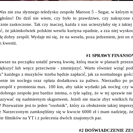
Was nie zna słynnego teledysku zespołu Maroon 5 - Sugar, w którym t
głośno! Do dziś nie wiem, czy było to prawdziwe, czy nakręcone 
znie zaskoczone. Tak czy inaczej, każda z nas ucieszyłaby się z takiej
zić, że jakimkolwiek polskim weselu kurtyna opadnie, a zza niej wysk
ę dobry zespół. Wydaje mi się, że na weselu, poza jedzeniem, jest on 
 kwestii.
#1 SPRAWY FINANS
awsze na początku ustalić pewną kwotę, którą macie w planach prze
iększyć lub wręcz przeciwnie - zmniejszyć. Warto również wziąć pod
yk" każdego z muzyków trzeba będzie zapłacić, jak za normalnego gościa
enie im noclegu oraz opłata dodatkowa za paliwo. Nierzadko po podl
zespół z promienia max. 100 km, aby takie wydatki jak nocleg czy w
dobrego zespołu jest bardzo istotna, o tyle sądzę, że w tej sprawie ni
azywać się nadmiernym skąpstwem. Jeżeli nie macie zbyt wielkich 
? Przeważnie jest to jeden "osobnik", który za obsłużenie takiej impre
 Narzeczonym zamknęliśmy się w kwocie 6000 zł i mam nadzieję, że
ie filmików na YT i z polecenia dwóch znajomych par.
#2 DOŚWIADCZENIE ZE