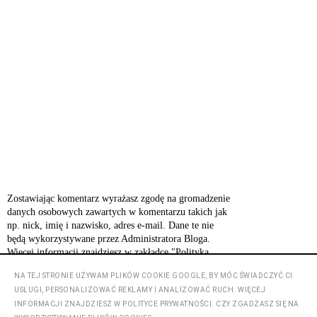
Zostawiając komentarz wyrażasz zgodę na gromadzenie
danych osobowych zawartych w komentarzu takich jak
np. nick, imię i nazwisko, adres e-mail. Dane te nie
będą wykorzystywane przez Administratora Bloga.
Więcej informacji znajdziesz w zakładce "Polityka
prywatności".
NA TEJ STRONIE UŻYWAM PLIKÓW COOKIE GOOGLE, BY MÓC ŚWIADCZYĆ CI
USŁUGI, PERSONALIZOWAĆ REKLAMY I ANALIZOWAĆ RUCH. WIĘCEJ
INFORMACJI ZNAJDZIESZ W POLITYCE PRYWATNOŚCI. CZY ZGADZASZ SIĘ NA
‹
›
Strona główna