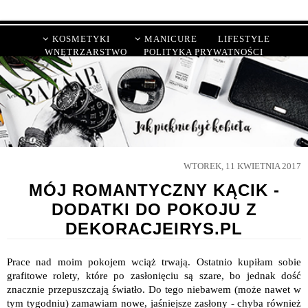
KOSMETYKI
MANICURE
LIFESTYLE
WNĘTRZARSTWO
POLITYKA PRYWATNOŚCI
WTOREK, 11 KWIETNIA 2017
MÓJ ROMANTYCZNY KĄCIK -
DODATKI DO POKOJU Z
DEKORACJEIRYS.PL
Prace nad moim pokojem wciąż trwają. Ostatnio kupiłam sobie
grafitowe rolety, które po zasłonięciu są szare, bo jednak dość
znacznie przepuszczają światło. Do tego niebawem (może nawet w
tym tygodniu) zamawiam nowe, jaśniejsze zasłony - chyba również