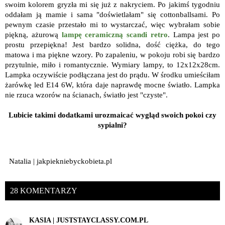
swoim kolorem gryzła mi się już z nakryciem. Po jakimś tygodniu
oddałam ją mamie i sama "doświetlałam" się cottonballsami. Po
pewnym czasie przestało mi to wystarczać, więc wybrałam sobie
piękną, ażurową
lampę ceramiczną scandi retro
. Lampa jest po
prostu przepiękna! Jest bardzo solidna, dość ciężka, do tego
matowa i ma piękne wzory. Po zapaleniu, w pokoju robi się bardzo
przytulnie, miło i romantycznie. Wymiary lampy, to 12x12x28cm.
Lampka oczywiście podłączana jest do prądu. W środku umieściłam
żarówkę led E14 6W, która daje naprawdę mocne światło. Lampka
nie rzuca wzorów na ścianach, światło jest "czyste".
Lubicie takimi dodatkami urozmaicać wygląd swoich pokoi czy
sypialni?
Natalia | jakpiekniebyckobieta.pl
28 KOMENTARZY
KASIA | JUSTSTAYCLASSY.COM.PL