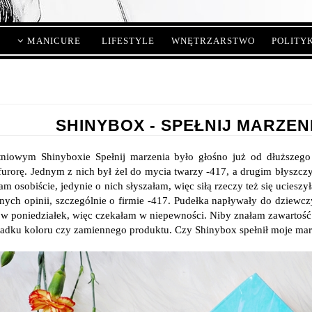
MANICURE
LIFESTYLE
WNĘTRZARSTWO
POLITY
SHINYBOX - SPEŁNIJ MARZENI
niowym Shinyboxie Spełnij marzenia było głośno już od dłuższeg
furorę. Jednym z nich był żel do mycia twarzy -417, a drugim błyszczyk
am osobiście, jedynie o nich słyszałam, więc siłą rzeczy też się uciesz
nych opinii, szczególnie o firmie -417. Pudełka napływały do dziewcz
 w poniedziałek, więc czekałam w niepewności. Niby znałam zawartość p
adku koloru czy zamiennego produktu. Czy Shinybox spełnił moje mar