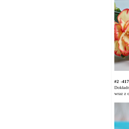
#2 -4
Dokładn
wraz z 