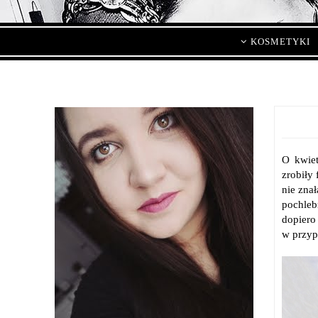
KOSMETYKI
O kwiet
zrobiły 
nie znał
pochleb
dopiero
w przyp