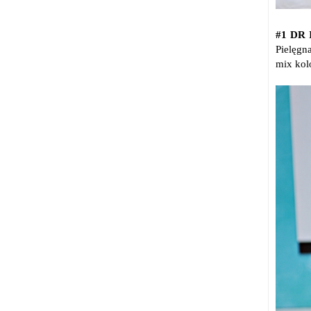
#1 DR
Pielęgn
mix kolo