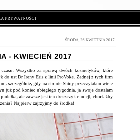
KA PRYWATNOŚCI
ŚRODA, 26 KWIETNIA 2017
A - KWIECIEŃ 2017
o czasu. Wszystko za sprawą dwóch kosmetyków, które
 do ust Dr Ireny Eris z linii ProVoke. Żadnej z tych firm
yłam, szczególnie, gdy na stronie Shiny przeczytałam wiele
yn już pod koniec ubiegłego tygodnia, ja swoje dostałam
udełka, ale zawsze jest ten dreszczyk emocji, chociażby
zenia? Najpierw zajrzyjmy do środka!