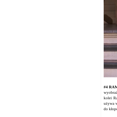
#4 RA
wyobraź
kolei R
używa w
do kłopo