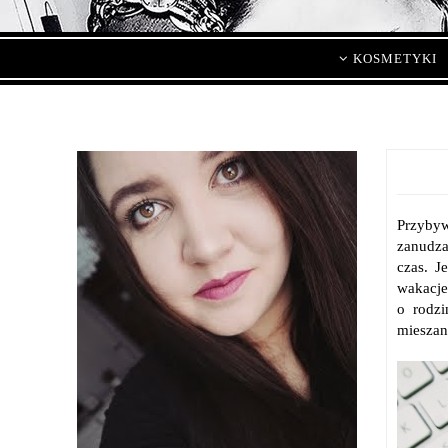
KOSMETYKI
Przybyw
zanudza
czas. J
wakacje,
o rodzi
mieszan