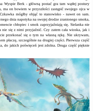
na Wyspie Berk - główną postać gra tam wątłej postury
a, ma on bowiem w przyszłości zastąpić swojego ojca w
ek Czkawka mógłby objąć to stanowisko - nawet on sam.
Pewnego dnia napotyka na swojej drodze zranionego smoka,
encie chłopiec i smok zaprzyjaźniają się. Sielanka nie
 nie się z nimi przyjaźnić. Czy zatem cała wioska, jak i
icie przekonać się o tym na własną rękę. Nie ukrywam,
em płaczę, szczególnie na drugiej części. Pierwsza część
wa, do jakich poświęceń jest zdolna. Druga część pięknie