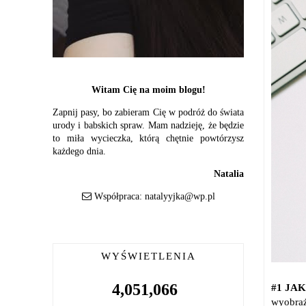
Witam Cię na moim blogu!
Zapnij pasy, bo zabieram Cię w podróż do świata
urody i babskich spraw. Mam nadzieję, że będzie
to miła wycieczka, którą chętnie powtórzysz
każdego dnia.
Natalia
Współpraca:
natalyyjka@wp.pl
WYŚWIETLENIA
4,051,066
#1 JA
wyobraż