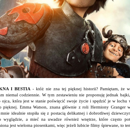
ĘKNA I BESTIA
- któż nie zna tej pięknej historii? Pamiętam, że 
am niemal codziennie. W tym zestawieniu nie proponuję jednak bajki, 
o ojca, która jest w stanie poświęcić swoje życie i spędzić je w lochu
do pięknej. Emma Watson, znana głównie z roli Hermiony Granger w
mnie idealnie stopiła się z postacią delikatnej i dobrotliwej dziewcz
o wyglądzie, a mieć na uwadze również wnętrze, które często pot
niona jest wieloma piosenkami, więc jeżeli lubicie filmy śpiewane, to t