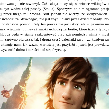
nimowanego nie stworzył. Cała akcja toczy się w wiosce wikingów 
, syn wodza całej posady (Stoika). Spoczywa na nim ogromna presj
ej przez niego roli wodza. Nikt jednak nie wierzy, że kiedykolwi
c uchodzi za "dziwnego", nie jest zbyt lubiany przez dzieci z osady. 
 postanawia pomóc. Cały ten proces nie jest łatwy, ale w pewnym mom
dnak wiecznie, ponieważ smoki uchodzą za bestie, które trzeba tępić, a
chłopca będą w stanie zaakceptować przyjaźń pomiędzy nimi? - mus
am zarówno pierwszą, jak i drugą część dziesiątki razy - za każdym raz
e ukazuje nam, jak ważną wartością jest przyjaźń i jeżeli jest prawdzi
 wyższość dobra i miłości nad siłą fizyczną.