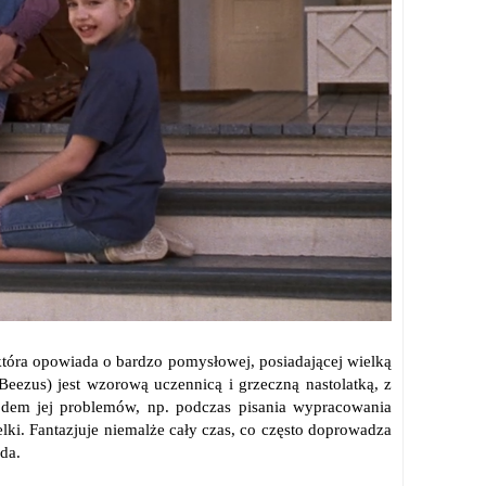
, która opowiada o bardzo pomysłowej, posiadającej wielką
Beezus) jest wzorową uczennicą i grzeczną nastolatką, z
wodem jej problemów, np. podczas pisania wypracowania
lki. Fantazjuje niemalże cały czas, co często doprowadza
ąda.