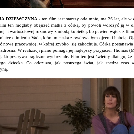
JA DZIEWCZYNA
- ten film jest starszy ode mnie, ma 26 lat, ale 
 film ten mogłaby obejrzeć matka z córką, by powoli wdrożyć ją w o
ej" i wartościowej rozmowy z młodą kobietką, bo pewien wątek z film
tolatce o imieniu Vada, która mieszka z owdowiałym ojcem i babcią. Oj
ić nową pracownicę, w której szybko się zakochuje. Córka postanawia 
azdrosna. W realizacji planu
pomaga jej najlepszy przyjaciel Thomas (M
yjaźń przerywa tragiczne wydarzenie. Film ten jest świetny dlatego, ż
iego dziecka. Co odczuwa, jak postrzega świat, jak spędza czas 
zyną.