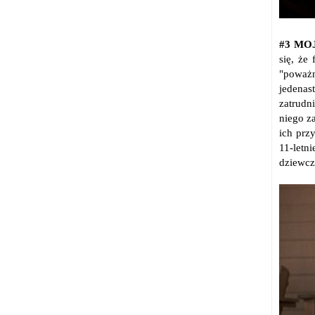
#3 MO
się, że
"poważn
jedenas
zatrudn
niego z
ich prz
11-letn
dziewc