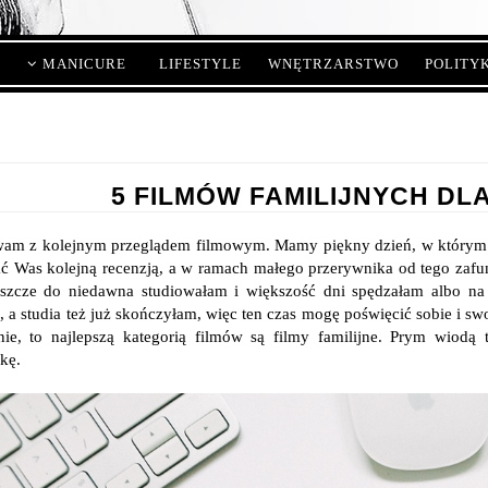
MANICURE
LIFESTYLE
WNĘTRZARSTWO
POLITY
5 FILMÓW FAMILIJNYCH DL
am z kolejnym przeglądem filmowym. Mamy piękny dzień, w którym pr
ć Was kolejną recenzją, a w ramach małego przerywnika od tego zaf
eszcze do niedawna studiowałam i większość dni spędzałam albo na
 a studia też już skończyłam, więc ten czas mogę poświęcić sobie i swo
nie, to najlepszą kategorią filmów są filmy familijne. Prym wiod
kę.