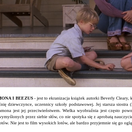
MONA I BEEZUS
- jest to ekranizacja książek autorki Beverly Cleary
nię dziewczynce, uczennicy szkoły podstawowej. Jej starsza siostra (
amona jest jej przeciwieństwem. Wielka wyobraźnia jest często po
ymyślonych przez siebie słów, co nie spotyka się z aprobatą nauczycie
tów. Nie jest to film wysokich lotów, ale bardzo przyjemnie się go ogl