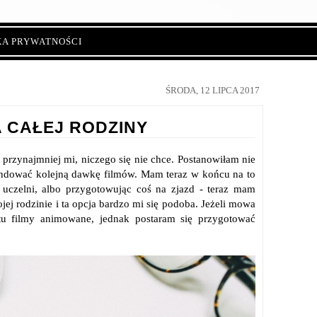
KA PRYWATNOŚCI
ŚRODA, 12 LIPCA 2017
A CAŁEJ RODZINY
zynajmniej mi, niczego się nie chce. Postanowiłam nie
undować kolejną dawkę filmów. Mam teraz w końcu na to
 uczelni, albo przygotowując coś na zjazd - teraz mam
jej rodzinie i ta opcja bardzo mi się podoba. Jeżeli mowa
ą tu filmy animowane, jednak postaram się przygotować