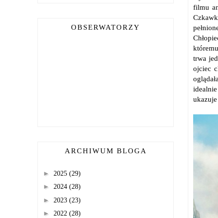
filmu a
Czkawka
pełnion
OBSERWATORZY
Chłopie
któremu
trwa je
ojciec 
oglądał
idealni
ukazuje
ARCHIWUM BLOGA
►
2025
(29)
►
2024
(28)
►
2023
(23)
►
2022
(28)