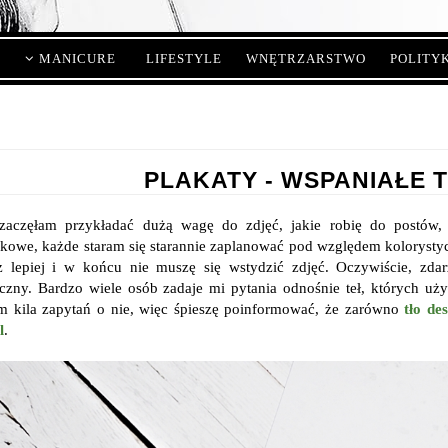
MANICURE
LIFESTYLE
WNĘTRZARSTWO
POLITY
PLAKATY - WSPANIAŁE 
aczęłam przykładać dużą wagę do zdjęć, jakie robię do postów, b
kowe, każde staram się starannie zaplanować pod względem kolorystyc
z lepiej i w końcu nie muszę się wstydzić zdjęć. Oczywiście, zda
czny. Bardzo wiele osób zadaje mi pytania odnośnie teł, których uż
m kila zapytań o nie, więc śpieszę poinformować, że zarówno
tło de
l
.