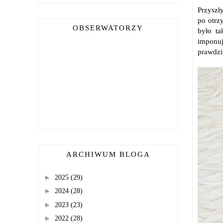
Przyszł
po otrz
OBSERWATORZY
było ta
imponuj
prawdzi
ARCHIWUM BLOGA
►
2025
(29)
►
2024
(28)
►
2023
(23)
►
2022
(28)