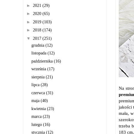
►
2021
(29)
►
2020
(65)
►
2019
(103)
►
2018
(174)
▼
2017
(251)
grudnia
(12)
listopada
(12)
października
(16)
września
(17)
sierpnia
(21)
lipca
(28)
Na stro
czerwca
(31)
premi
premium
maja
(40)
jakości
kwietnia
(23)
mała, w
marca
(23)
szeroko
lutego
(16)
trzeba 
183 cm.
stycznia
(12)