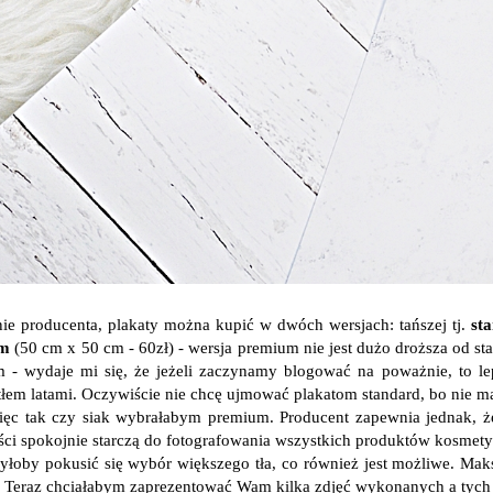
nie producenta, plakaty można kupić w dwóch wersjach: tańszej tj.
st
um
(50 cm x 50 cm - 60zł) - wersja premium nie jest dużo droższa od sta
 - wydaje mi się, że jeżeli zaczynamy blogować na poważnie, to lep
 tłem latami. Oczywiście nie chcę ujmować plakatom standard, bo nie m
ięc tak czy siak wybrałabym premium. Producent zapewnia jednak, że t
ści spokojnie starczą do fotografowania wszystkich produktów kosmetyc
byłoby pokusić się wybór większego tła, co również jest możliwe. Ma
 Teraz chciałabym zaprezentować Wam kilka zdjęć wykonanych a tych 