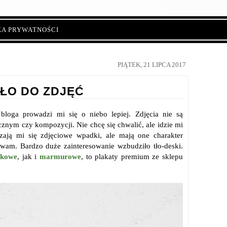
KA PRYWATNOŚCI
PIĄTEK, 21 LIPCA 2017
TŁO DO ZDJĘĆ
loga prowadzi mi się o niebo lepiej. Zdjęcia nie są
znym czy kompozycji. Nie chcę się chwalić, ale idzie mi
rzają mi się zdjęciowe wpadki, ale mają one charakter
ywam. Bardzo duże zainteresowanie wzbudziło tło-deski.
skowe
, jak i
marmurow
e
, to plakaty premium ze sklepu