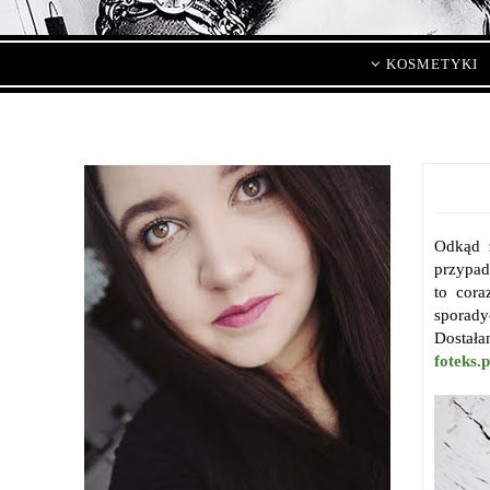
KOSMETYKI
Odkąd z
przypad
to cora
sporady
Dostała
foteks.p