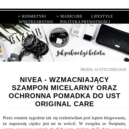
KOSMETYKI
MANICURE
LIFESTYLE
WNĘTRZARSTWO
POLITYKA PRYWATNOŚCI
ŚRODA, 10 STYCZNIA 2018
NIVEA - WZMACNIAJĄCY
SZAMPON MICELARNY ORAZ
OCHRONNA POMADKA DO UST
ORIGINAL CARE
Przez ostatnie tygodnie tak się rozleniwiłam pod kątem blogowania,
że naprawdę ciężko jest mi tu wrócić. W związku ze Świętami,