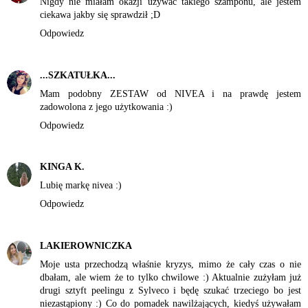
Nigdy nie miałam okazji używać takiego szamponu, ale jestem
ciekawa jakby się sprawdził ;D
Odpowiedz
...SZKATUŁKA...
Mam podobny ZESTAW od NIVEA i na prawdę jestem
zadowolona z jego użytkowania :)
Odpowiedz
KINGA K.
Lubię markę nivea :)
Odpowiedz
LAKIEROWNICZKA
Moje usta przechodzą właśnie kryzys, mimo że cały czas o nie
dbałam, ale wiem że to tylko chwilowe :) Aktualnie zużyłam już
drugi sztyft peelingu z Sylveco i będę szukać trzeciego bo jest
niezastąpiony :) Co do pomadek nawilżających, kiedyś używałam