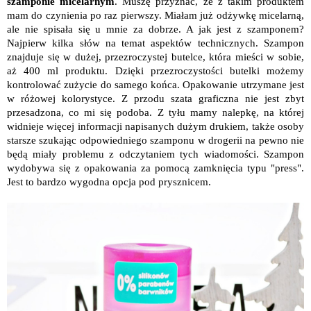
szamponie micelarnym
. Muszę przyznać, że z takim produktem
mam do czynienia po raz pierwszy. Miałam już odżywkę micelarną,
ale nie spisała się u mnie za dobrze. A jak jest z szamponem?
Najpierw kilka słów na temat aspektów technicznych. Szampon
znajduje się w dużej, przezroczystej butelce, która mieści w sobie,
aż 400 ml produktu. Dzięki przezroczystości butelki możemy
kontrolować zużycie do samego końca. Opakowanie utrzymane jest
w różowej kolorystyce. Z przodu szata graficzna nie jest zbyt
przesadzona, co mi się podoba. Z tyłu mamy nalepkę, na której
widnieje więcej informacji napisanych dużym drukiem, także osoby
starsze szukając odpowiedniego szamponu w drogerii na pewno nie
będą miały problemu z odczytaniem tych wiadomości. Szampon
wydobywa się z opakowania za pomocą zamknięcia typu "press".
Jest to bardzo wygodna opcja pod prysznicem.