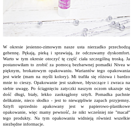
W okresie jesienno-zimowym nasze usta nierzadko przechodzą
gehennę. Pękają, pieką i sprawiają, że odczuwamy dyskomfort.
Warto w tym okresie otoczyć tę część ciała szczególną troską. Ja
postanowiłam to zrobić za pomocą bezbarwnej pomadki Nivea w
pięknym, brokatowym opakowaniu. Wariantów tego opakowania
jest wiele (mam na myśli kolory). Mi trafiła się różowa i bardzo
mnie to cieszy. Opakowanie jest szałowe, błyszczące i zwraca na
siebie uwagę. Po ściągnięciu zatyczki naszym oczom ukazuje się
dość długi, biały, lekko zaokrąglony sztyft. Pomadka pachnie
delikatnie, nieco słodko - jest to niewątpliwie zapach przyjemny.
Sztyft uprzednio apakowany jest w papierowo-plastikowe
opakowanie, więc mamy pewność, że nikt wcześniej nie "macał"
tego produkty. Na tym opakowaniu widnieją również wszelkie
niezbędne informacje.