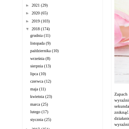
►
2021
(29)
►
2020
(65)
►
2019
(103)
▼
2018
(174)
grudnia
(11)
listopada
(9)
października
(10)
września
(8)
sierpnia
(13)
lipca
(10)
czerwca
(12)
maja
(11)
Zapach 
kwietnia
(23)
wyraźni
marca
(25)
sekunda
lutego
(17)
zniknąć
działan
stycznia
(25)
wyraźni