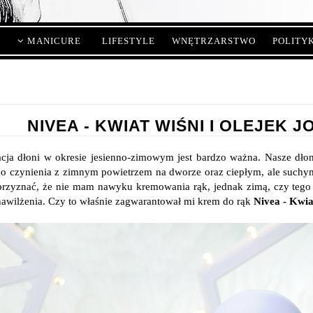
MANICURE
LIFESTYLE
WNĘTRZARSTWO
POLITY
NIVEA - KWIAT WIŚNI I OLEJEK 
acja dłoni w okresie jesienno-zimowym jest bardzo ważna. Nasze dłon
 czynienia z zimnym powietrzem na dworze oraz ciepłym, ale suchym w
rzyznać, że nie mam nawyku kremowania rąk, jednak zimą, czy tego c
awilżenia. Czy to właśnie zagwarantował mi krem do rąk
Nivea - Kwia