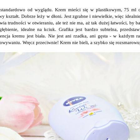
standardowo od wyglądu. Krem mieści się w plastikowym, 75 ml o
y kształt. Dobrze leży w dłoni. Jest zgrabne i niewielkie, więc idealn
wia trudności w otwieraniu, ale też nie ma, aż tak dużej łatwości, by 
głębienie, idealne na kciuk. Grafika jest bardzo subtelna, przedsta
encja kremu jest biała. Nie jest ani rzadka, ani gęsta - w każdym ra
owywaniu. Wręcz przeciwnie! Krem nie bieli, a szybko się rozsmarowuj