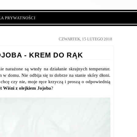
KA PRYWATNOŚCI
CZWARTEK, 15 LUTEGO 2018
JOJOBA - KREM DO RĄK
ie narażone są wtedy na działanie skrajnych temperatur.
 domu. Nie odbija się to dobrze na stanie skóry dłoni.
hcę czy nie, moje ręce krzyczą i proszą o odpowiednią
t Wiśni z olejkiem Jojoba
?