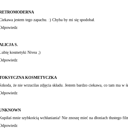
RETROMODERNA
Ciekawa jestem tego zapachu. :) Chyba by mi się spodobał.
Odpowiedz
ALICJA S.
Lubię kosmetyki Nivea ;)
Odpowiedz
TOKSYCZNA KOSMETYCZKA
Szkoda, że nie wrzucilas zdjęcia składu. Jestem bardzo ciekawa, co tam ma w ś
Odpowiedz
UNKNOWN
Kupiłaś mnie szybkością wchłaniania! Nie znoszę mieć na dłoniach tłustego fil
Odpowiedz