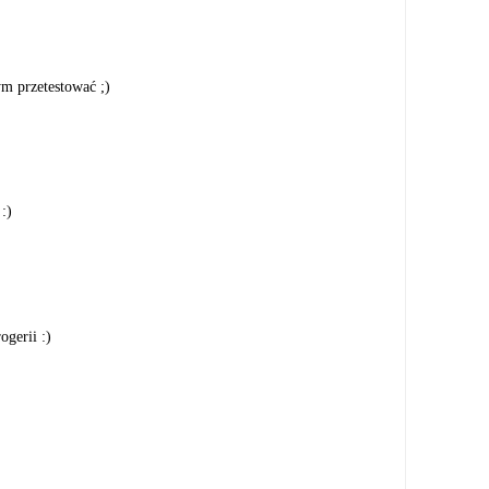
ym przetestować ;)
:)
ogerii :)