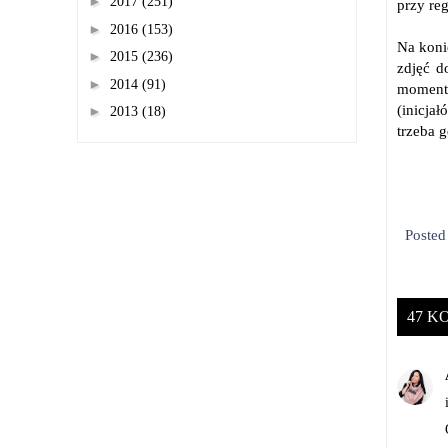
►
2017
(251)
przy re
►
2016
(153)
Na koni
►
2015
(236)
zdjęć d
►
2014
(91)
moment 
(inicja
►
2013
(18)
trzeba 
Poste
47 