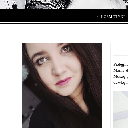
KOSMETYKI
Pielęgn
Mamy do
Muszę p
dawkę n