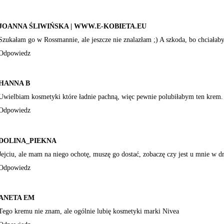
JOANNA ŚLIWIŃSKA | WWW.E-KOBIETA.EU
Szukałam go w Rossmannie, ale jeszcze nie znalazłam ;) A szkoda, bo chciałab
Odpowiedz
HANNA B
Uwielbiam kosmetyki które ładnie pachną, więc pewnie polubiłabym ten krem. 
Odpowiedz
DOLINA_PIEKNA
Jejciu, ale mam na niego ochotę, muszę go dostać, zobaczę czy jest u mnie w dr
Odpowiedz
ANETA EM
Tego kremu nie znam, ale ogólnie lubię kosmetyki marki Nivea