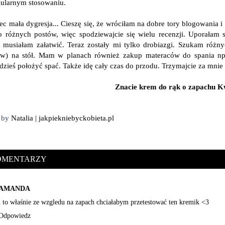
gularnym stosowaniu.
ec mała dygresja... Cieszę się, że wróciłam na dobre tory blogowania i
o różnych postów, więc spodziewajcie się wielu recenzji. Uporałam 
musiałam załatwić. Teraz zostały mi tylko drobiazgi. Szukam różnyc
łów) na stół. Mam w planach również zakup materaców do spania n
gdzieś położyć spać. Także idę cały czas do przodu. Trzymajcie za mnie
Znacie krem do rąk o zapachu K
d by
Natalia | jakpiekniebyckobieta.pl
KOMENTARZY
AMANDA
i to właśnie ze wzgledu na zapach chciałabym przetestować ten kremik <3
Odpowiedz