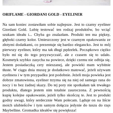
ORIFLAME - GIORDANI GOLD - EYELINER
Na sam koniec zostawiłam sobie najlepsze. Jest to czarny eyeliner
Giordani Gold. Lubię testować ten rodzaj produktów, bo wciąć
szukam ideału i... Chyba go znalazłam. Produkt ten ma piękny,
głęboki czarny kolor. Umieszczony jest w czarnym opakowaniu ze
złotymi dodatkami, co prezentuje się bardzo elegancko. Jest to mój
pierwszy eyeliner, który ma tak długi pędzelek. Początkowo ciężko
było mi się do tego przyzwyczaić, ale z czasem się to udało.
Kosmetyk szybko zasycha na powiece, dzięki czemu nie odbija się.
Jestem posiadaczką cery mieszanej, ale powieki mam wybitnie
tłuste. W ciągu dnia muszę je dodatkowo matować, jeżeli używam
eyelinera i w tym przypadku jest podobnie. Jeżeli moja powieka jest
dobrze zmatowiona, eyeliner trzyma się na niej od samego rana do
nocy i to bez żadnej skazy. Do tej pory nie spotkałam tak trwałego
produktu, dlatego jestem nim totalnie zauroczona. Z pewnością
kupię kolejne opakowanie, jeżeli tylko skończę te. Jest to produkt
godny uwagi, który serdecznie Wam polecam. Ląduje on na liście
moich ulubieńców i tym samym dołącza jedynie do tuszu do rzęs
Maybelline. Gromadka ideałów się powiększa!