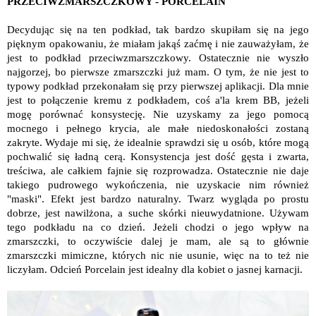
PRZECIWZMARSZCZKOWY - PORCELAIN
Decydując się na ten podkład, tak bardzo skupiłam się na jego
pięknym opakowaniu, że miałam jakąś zaćmę i nie zauważyłam, że
jest to podkład przeciwzmarszczkowy. Ostatecznie nie wyszło
najgorzej, bo pierwsze zmarszczki już mam. O tym, że nie jest to
typowy podkład przekonałam się przy pierwszej aplikacji. Dla mnie
jest to połączenie kremu z podkładem, coś a'la krem BB, jeżeli
mogę porównać konsystecję. Nie uzyskamy za jego pomocą
mocnego i pełnego krycia, ale małe niedoskonałości zostaną
zakryte. Wydaje mi się, że idealnie sprawdzi się u osób, które mogą
pochwalić się ładną cerą. Konsystencja jest dość gęsta i zwarta,
treściwa, ale całkiem fajnie się rozprowadza. Ostatecznie nie daje
takiego pudrowego wykończenia, nie uzyskacie nim również
"maski". Efekt jest bardzo naturalny. Twarz wygląda po prostu
dobrze, jest nawilżona, a suche skórki nieuwydatnione. Używam
tego podkładu na co dzień. Jeżeli chodzi o jego wpływ na
zmarszczki, to oczywiście dalej je mam, ale są to głównie
zmarszczki mimiczne, których nic nie usunie, więc na to też nie
liczyłam. Odcień Porcelain jest idealny dla kobiet o jasnej karnacji.