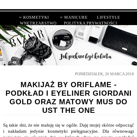
KOSMETYKI
MANICURE
LIFESTYLE
WNĘTRZARSTWO
POLITYKA PRYWATNOŚCI
PONIEDZIAŁEK, 26 MARCA 2018
MAKIJAŻ BY ORIFLAME -
PODKŁAD I EYELINER GIORDANI
GOLD ORAZ MATOWY MUS DO
UST THE ONE
Są takie dni, że nie maluję się w ogóle. Daję mojej skórze odpocząć
i nakładam jedynie kosmetyki pielęgnacyjne. Dla równowagi