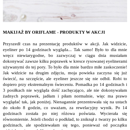
MAKIJAŻ BY ORIFLAME - PRODUKTY W AKCJI
Przyszedł czas na prezentację produktów w akcji. Jak widzicie,
eyeliner po 14 godzinach wygląda... Tak samo! Było to dla mnie
wręcz niewiarygodne, bo zazwyczaj w ciągu dnia musiałam
dokonywać zawsze kilku poprawek w kresce rysowanej eyelinerami
używanymi do tej pory. To było dla mnie bardzo miłe zaskoczenie!
Jak widzicie na drugim zdjęciu, moja powieka zaczyna się już
świecić, na szczęście, ale eyeliner jeszcze się nie odbił. Robi to
dopiero przy ekstremalnym świeceniu. Pomadka po 14 godzinach i
3 posiłkach nie wygląda dość zachęcająco, ale nie dokonywałam
żadnych poprawek, jadłam i piłam normalnie, więc ma prawo
wyglądać tak, jak poniżej. Nienagannie prezentowała się na ustach
do około 8 godzin, co uważam, za rewelacyjny wynik. Po 14
godzinach została po niej różowa poświata. Wycierała się
równomiernie. Jeżeli chodzi o podkład, to zniknął z twarzy po kilku
godzinach, ale spodziewałam się tego, ponieważ od początku