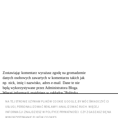
Zostawiając komentarz wyrażasz zgodę na gromadzenie
danych osobowych zawartych w komentarzu takich jak
np. nick, imię i nazwisko, adres e-mail. Dane te nie
będą wykorzystywane przez Administratora Bloga.
Więcej informacji znajdziesz w zakładce "Polityka
prywatności".
NA TEJ STRONIE UŻYWAM PLIKÓW COOKIE GOOGLE, BY MÓC ŚWIADCZYĆ CI
USŁUGI, PERSONALIZOWAĆ REKLAMY I ANALIZOWAĆ RUCH. WIĘCEJ
INFORMACJI ZNAJDZIESZ W POLITYCE PRYWATNOŚCI. CZY ZGADZASZ SIĘ NA
‹
›
Strona główna
WYKORZYSTYWANIE PLIKÓW COOKIES