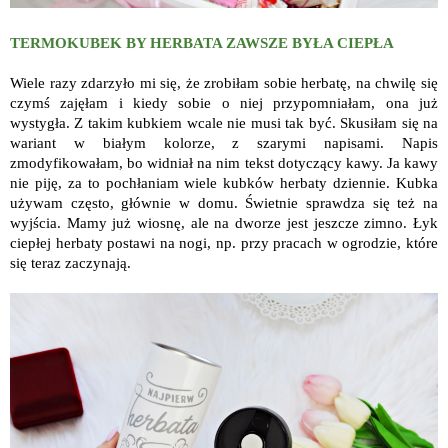
TERMOKUBEK BY HERBATA ZAWSZE BYŁA CIEPŁA
Wiele razy zdarzyło mi się, że zrobiłam sobie herbatę, na chwilę się
czymś zajęłam i kiedy sobie o niej przypomniałam, ona już
wystygła. Z takim kubkiem wcale nie musi tak być. Skusiłam się na
wariant w białym kolorze, z szarymi napisami. Napis
zmodyfikowałam, bo widniał na nim tekst dotyczący kawy. Ja kawy
nie piję, za to pochłaniam wiele kubków herbaty dziennie. Kubka
używam często, głównie w domu. Świetnie sprawdza się też na
wyjścia. Mamy już wiosnę, ale na dworze jest jeszcze zimno. Łyk
ciepłej herbaty postawi na nogi, np. przy pracach w ogrodzie, które
się teraz zaczynają.