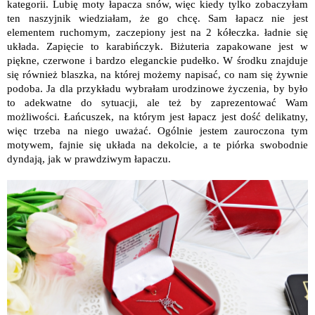
kategorii. Lubię moty łapacza snów, więc kiedy tylko zobaczyłam
ten naszyjnik wiedziałam, że go chcę. Sam łapacz nie jest
elementem ruchomym, zaczepiony jest na 2 kółeczka. ładnie się
układa. Zapięcie to karabińczyk. Biżuteria zapakowane jest w
piękne, czerwone i bardzo eleganckie pudełko. W środku znajduje
się również blaszka, na której możemy napisać, co nam się żywnie
podoba. Ja dla przykładu wybrałam urodzinowe życzenia, by było
to adekwatne do sytuacji, ale też by zaprezentować Wam
możliwości. Łańcuszek, na którym jest łapacz jest dość delikatny,
więc trzeba na niego uważać. Ogólnie jestem zauroczona tym
motywem, fajnie się układa na dekolcie, a te piórka swobodnie
dyndają, jak w prawdziwym łapaczu.