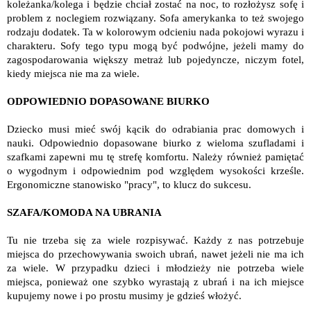
koleżanka/kolega i będzie chciał zostać na noc, to rozłożysz sofę i
problem z noclegiem rozwiązany. Sofa amerykanka to też swojego
rodzaju dodatek. Ta w kolorowym odcieniu nada pokojowi wyrazu i
charakteru. Sofy tego typu mogą być podwójne, jeżeli mamy do
zagospodarowania większy metraż lub pojedyncze, niczym fotel,
kiedy miejsca nie ma za wiele.
ODPOWIEDNIO DOPASOWANE BIURKO
Dziecko musi mieć swój kącik do odrabiania prac domowych i
nauki. Odpowiednio dopasowane biurko z wieloma szufladami i
szafkami zapewni mu tę strefę komfortu. Należy również pamiętać
o wygodnym i odpowiednim pod względem wysokości krześle.
Ergonomiczne stanowisko "pracy", to klucz do sukcesu.
SZAFA/KOMODA NA UBRANIA
Tu nie trzeba się za wiele rozpisywać. Każdy z nas potrzebuje
miejsca do przechowywania swoich ubrań, nawet jeżeli nie ma ich
za wiele. W przypadku dzieci i młodzieży nie potrzeba wiele
miejsca, ponieważ one szybko wyrastają z ubrań i na ich miejsce
kupujemy nowe i po prostu musimy je gdzieś włożyć.