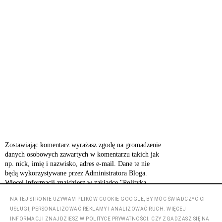
Zostawiając komentarz wyrażasz zgodę na gromadzenie
danych osobowych zawartych w komentarzu takich jak
np. nick, imię i nazwisko, adres e-mail. Dane te nie
będą wykorzystywane przez Administratora Bloga.
Więcej informacji znajdziesz w zakładce "Polityka
prywatności".
NA TEJ STRONIE UŻYWAM PLIKÓW COOKIE GOOGLE, BY MÓC ŚWIADCZYĆ CI
USŁUGI, PERSONALIZOWAĆ REKLAMY I ANALIZOWAĆ RUCH. WIĘCEJ
INFORMACJI ZNAJDZIESZ W POLITYCE PRYWATNOŚCI. CZY ZGADZASZ SIĘ NA