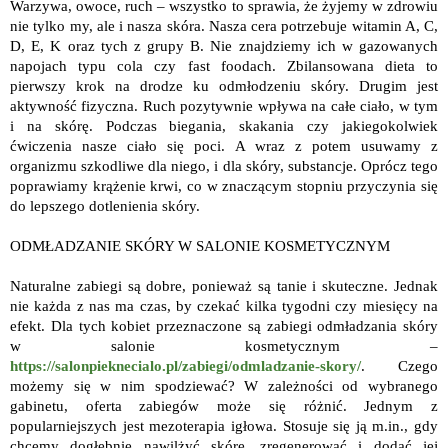
Warzywa, owoce, ruch – wszystko to sprawia, że żyjemy w zdrowiu
nie tylko my, ale i nasza skóra. Nasza cera potrzebuje witamin A, C,
D, E, K oraz tych z grupy B. Nie znajdziemy ich w gazowanych
napojach typu cola czy fast foodach. Zbilansowana dieta to
pierwszy krok na drodze ku odmłodzeniu skóry. Drugim jest
aktywność fizyczna. Ruch pozytywnie wpływa na całe ciało, w tym
i na skórę. Podczas biegania, skakania czy jakiegokolwiek
ćwiczenia nasze ciało się poci. A wraz z potem usuwamy z
organizmu szkodliwe dla niego, i dla skóry, substancje. Oprócz tego
poprawiamy krążenie krwi, co w znaczącym stopniu przyczynia się
do lepszego dotlenienia skóry.
ODMŁADZANIE SKÓRY W SALONIE KOSMETYCZNYM
Naturalne zabiegi są dobre, ponieważ są tanie i skuteczne. Jednak
nie każda z nas ma czas, by czekać kilka tygodni czy miesięcy na
efekt. Dla tych kobiet przeznaczone są zabiegi odmładzania skóry
w salonie kosmetycznym –
https://salonpieknecialo.pl/zabiegi/odmladzanie-skory/
. Czego
możemy się w nim spodziewać? W zależności od wybranego
gabinetu, oferta zabiegów może się różnić. Jednym z
popularniejszych jest mezoterapia igłowa. Stosuje się ją m.in., gdy
chcemy dogłębnie nawilżyć skórę, zregenerować i dodać jej