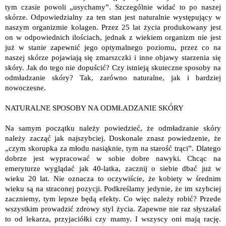
tym czasie powoli „usychamy”. Szczególnie widać to po naszej
skórze. Odpowiedzialny za ten stan jest naturalnie występujący w
naszym organizmie kolagen. Przez 25 lat życia produkowany jest
on w odpowiednich ilościach, jednak z wiekiem organizm nie jest
już w stanie zapewnić jego optymalnego poziomu, przez co na
naszej skórze pojawiają się zmarszczki i inne objawy starzenia się
skóry. Jak do tego nie dopuścić? Czy istnieją skuteczne sposoby na
odmładzanie skóry? Tak, zarówno naturalne, jak i bardziej
nowoczesne.
NATURALNE SPOSOBY NA ODMŁADZANIE SKÓRY
Na samym początku należy powiedzieć, że odmładzanie skóry
należy zacząć jak najszybciej. Doskonale znasz powiedzenie, że
„czym skorupka za młodu nasiąknie, tym na starość trąci”. Dlatego
dobrze jest wypracować w sobie dobre nawyki. Chcąc na
emeryturze wyglądać jak 40-latka, zacznij o siebie dbać już w
wieku 20 lat. Nie oznacza to oczywiście, że kobiety w średnim
wieku są na straconej pozycji. Podkreślamy jedynie, że im szybciej
zaczniemy, tym lepsze będą efekty. Co więc należy robić? Przede
wszystkim prowadzić zdrowy styl życia. Zapewne nie raz słyszałaś
to od lekarza, przyjaciółki czy mamy. I wszyscy oni mają rację.