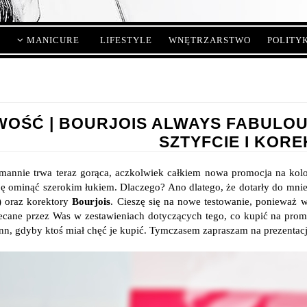
MANICURE
LIFESTYLE
WNĘTRZARSTWO
POLITY
OŚĆ | BOURJOIS ALWAYS FABULOU
SZTYFCIE I KOR
annie trwa teraz gorąca, aczkolwiek całkiem nowa promocja na kolo
ę ominąć szerokim łukiem. Dlaczego? Ano dlatego, że dotarły do mnie
e) oraz korektory
Bourjois
. Cieszę się na nowe testowanie, ponieważ w
ecane przez Was w zestawieniach dotyczących tego, co kupić na pro
n, gdyby ktoś miał chęć je kupić. Tymczasem zapraszam na prezentację