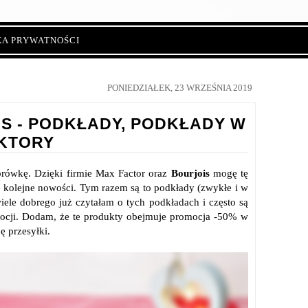
KA PRYWATNOŚCI
PONIEDZIAŁEK, 23 WRZEŚNIA 2019
S - PODKŁADY, PODKŁADY W
EKTORY
rówkę. Dzięki firmie Max Factor oraz
Bourjois
mogę tę
 kolejne nowości. Tym razem są to podkłady (zwykłe i w
iele dobrego już czytałam o tych podkładach i często są
mocji. Dodam, że te produkty obejmuje promocja -50% w
 przesyłki.