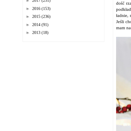
►
2017
(251)
dość rz
►
2016
(153)
podkład
ładnie,
►
2015
(236)
Jeśli c
►
2014
(91)
mam nad
►
2013
(18)