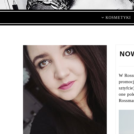
KOSMETYKI
NOW
W Rossm
promocj
sztyfci
one pol
Rossman