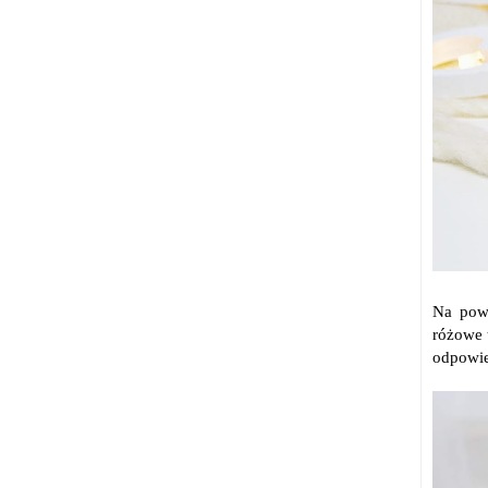
Na powy
różowe t
odpowie