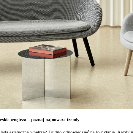
rskie wnętrza – poznaj najnowsze trendy
ląda estetyczne wnętrze? Trudno odpowiedzieć na to pytanie. Każdy ma