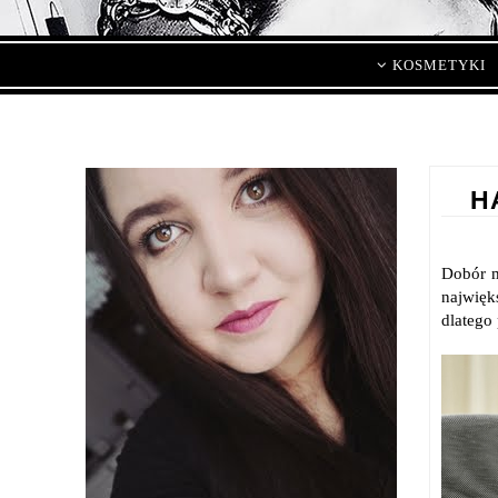
KOSMETYKI
H
Dobór m
najwięk
dlatego