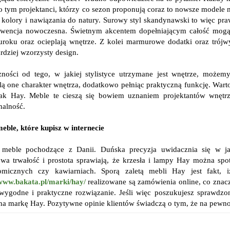
o tym projektanci, którzy co sezon proponują coraz to nowsze modele 
e kolory i nawiązania do natury. Surowy styl skandynawski to więc pr
nwencja nowoczesna. Świetnym akcentem dopełniającym całość mogą 
uroku oraz ocieplają wnętrze. Z kolei marmurowe dodatki oraz trój
rdziej wzorzysty design.
ności od tego, w jakiej stylistyce utrzymane jest wnętrze, możem
lą one charakter wnętrza, dodatkowo pełniąc praktyczną funkcję. War
jak Hay. Meble te cieszą się bowiem uznaniem projektantów wnętr
nalność.
eble, które kupisz w internecie
 meble pochodzące z Danii. Duńska precyzja uwidacznia się w j
wa trwałość i prostota sprawiają, że krzesła i lampy Hay można spo
omicznych czy kawiarniach. Sporą zaletą mebli Hay jest fakt, i
/www.bakata.pl/marki/hay/
realizowane są zamówienia online, co znac
wygodne i praktyczne rozwiązanie. Jeśli więc poszukujesz sprawdzon
na markę Hay. Pozytywne opinie klientów świadczą o tym, że na pewno 