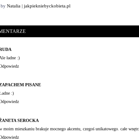
d by
Natalia | jakpiekniebyckobieta.pl
OMENTARZE
RUDA
Ale ładne :)
Odpowiedz
ZAPACHEM PISANE
Ładne :)
Odpowiedz
ŻANETA SEROCKA
w moim mieszkaniu brakuje mocnego akcentu, czegoś unikatowego. całe wnętrz
Odpowiedz