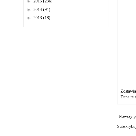
►
2015
(236)
►
2014
(91)
►
2013
(18)
Zostawia
Dane te 
Nowszy p
Subskrybu