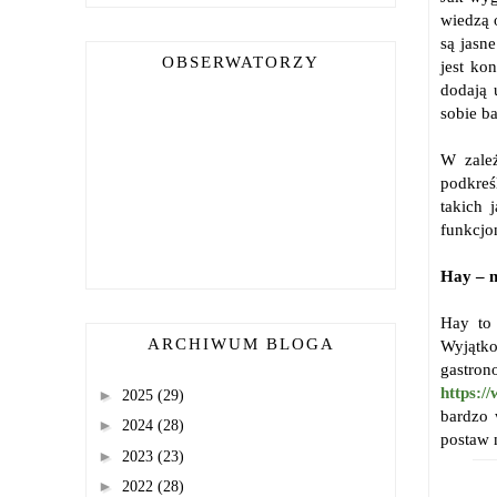
wiedzą 
są jasn
OBSERWATORZY
jest ko
dodają 
sobie ba
W zależ
podkreś
takich 
funkcjo
Hay – m
Hay to
ARCHIWUM BLOGA
Wyjątko
gastron
https:/
►
2025
(29)
bardzo 
►
2024
(28)
postaw 
►
2023
(23)
►
2022
(28)