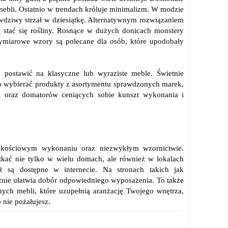
mebli. Ostatnio w trendach króluje minimalizm. W modzie
awdziwy strzał w dziesiątkę. Alternatywnym rozwiązaniem
stać się rośliny. Rosnące w dużych donicach monstery
wymiarowe wzory są polecane dla osób, które upodobały
y postawić na klasyczne lub wyraziste meble. Świetnie
to wybierać produkty z asortymentu sprawdzonych marek,
z oraz domatorów ceniących sobie kunszt wykonania i
akościowym wykonaniu oraz niezwykłym wzornictwie.
tkać nie tylko w wielu domach, ale również w lokalach
ż są dostępne w internecie. Na stronach takich jak
znie ułatwia dobór odpowiedniego wyposażenia. To także
ych mebli, które uzupełnią aranżację Twojego wnętrza,
nie pożałujesz.