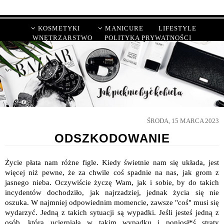
KOSMETYKI
MANICURE
LIFESTYLE
WNĘTRZARSTWO
POLITYKA PRYWATNOŚCI
ŚRODA, 15 MARCA 2023
ODSZKODOWANIE
Życie płata nam różne figle. Kiedy świetnie nam się układa, jest
więcej niż pewne, że za chwile coś spadnie na nas, jak grom z
jasnego nieba. Oczywiście życzę Wam, jak i sobie, by do takich
incydentów dochodziło, jak najrzadziej, jednak życia się nie
oszuka. W najmniej odpowiednim momencie, zawsze "coś" musi się
wydarzyć. Jedną z takich sytuacji są wypadki. Jeśli jesteś jedną z
osób, która ucierpiała w takim wypadku i poniosł*ś straty