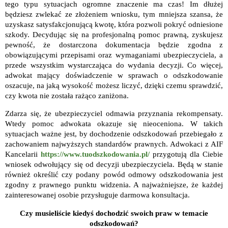
tego typu sytuacjach ogromne znaczenie ma czas! Im dłużej
będziesz zwlekać ze złożeniem wniosku, tym mniejsza szansa, że
uzyskasz satysfakcjonującą kwotę, która pozwoli pokryć odniesione
szkody. Decydując się na profesjonalną pomoc prawną, zyskujesz
pewność, że dostarczona dokumentacja będzie zgodna z
obowiązującymi przepisami oraz wymaganiami ubezpieczyciela, a
przede wszystkim wystarczająca do wydania decyzji. Co więcej,
adwokat mający doświadczenie w sprawach o odszkodowanie
oszacuje, na jaką wysokość możesz liczyć, dzięki czemu sprawdzić,
czy kwota nie została rażąco zaniżona.
Zdarza się, że ubezpieczyciel odmawia przyznania rekompensaty.
Wtedy pomoc adwokata okazuje się nieoceniona. W takich
sytuacjach ważne jest, by dochodzenie odszkodowań przebiegało z
zachowaniem najwyższych standardów prawnych. Adwokaci z AIF
Kancelarii
https://www.tuodszkodowania.pl/
przygotują dla Ciebie
wniosek odwołujący się od decyzji ubezpieczyciela. Będą w stanie
również określić czy podany powód odmowy odszkodowania jest
zgodny z prawnego punktu widzenia. A najważniejsze, że każdej
zainteresowanej osobie przysługuje darmowa konsultacja.
Czy musieliście kiedyś dochodzić swoich praw w temacie
odszkodowań?