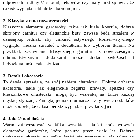
odpowiednia długość spodni, rękawów czy marynarki sprawia, że
całość wygląda schludnie i harmonijnie.
2. Klasyka z nutą nowoczesności
Klasyczne elementy garderoby, takie jak biała koszula, dobrze
skrojony garnitur czy eleganckie buty, zawsze będą strzałem w
dziesiątkę. Jednak, aby uniknąć sztywnego, konserwatywnego
wyglądu, można zaszaleć z dodatkami lub wyborem tkanin. Na
przykład, zestawienie klasycznego garnituru z nowoczesnymi,
minimalistycznymi dodatkami może dodać świeżości i
indywidualności całej stylizacji.
3. Detale i akcesoria
To detale sprawiają, że strój nabiera charakteru. Dobrze dobrane
akcesoria, takie jak eleganckie zegarki, krawaty, apaszki czy
kieszonkowe chusteczki, mogą być wisienką na torcie każdej
męskiej stylizacji. Pamiętaj jednak o umiarze – zbyt wiele dodatków
może sprawić, że całość będzie wyglądała przytłaczająco.
4. Jakość nad ilością
Warto zainwestować w kilka wysokiej jakości podstawowych
elementów garderoby, które posłużą przez wiele lat. Dobrze
wykonane ubrania nie tylko lepiej się prezentują, ale także są