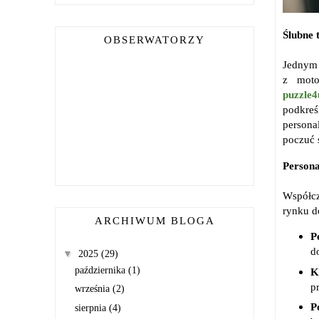
Ślubne 
OBSERWATORZY
Jednym 
z moto
puzzle4u
podkreś
persona
poczuć 
Persona
Współcz
rynku d
ARCHIWUM BLOGA
P
d
▼
2025
(29)
października
(1)
K
p
września
(2)
P
sierpnia
(4)