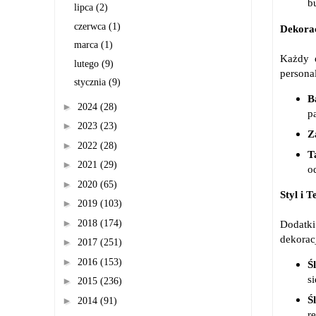
b
lipca
(2)
czerwca
(1)
Dekorac
marca
(1)
Każdy e
lutego
(9)
persona
stycznia
(9)
B
►
2024
(28)
p
►
2023
(23)
Z
►
2022
(28)
T
►
2021
(29)
o
►
2020
(65)
Styl i 
►
2019
(103)
►
2018
(174)
Dodatki
dekorac
►
2017
(251)
►
2016
(153)
Ś
si
►
2015
(236)
Ś
►
2014
(91)
r