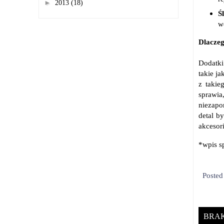
►
2013
(18)
Ś
w
Dlaczeg
Dodatki
takie ja
z takie
sprawia
niezapom
detal b
akcesor
*wpis 
Poste
BRA