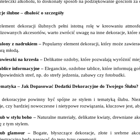
uteleczki alkoholu, to doskonały sposób na podziękowanie gościom za 
je ślubne – dbałość o szczegóły
lement dekoracji ślubnych pełni istotną rolę w kreowaniu atmosfe
lizowanych akcesoriów, warto zwrócić uwagę na inne dekoracje, które 
alony z nadrukiem –
Popularny element dekoracji, który może zawiera
arą młodą.
awieszki na krzesła –
Delikatne ozdoby, które pozwalają wyróżnić miej
ablice informacyjne –
Eleganckie, ozdobne tablice, które informują go
dpowiednich stref, np. do strefy jedzenia, zabawy czy fotobudki.
Tematyka – Jak Dopasować Dodatki Dekoracyjne do Twojego Ślubu?
 dekoracyjne powinny być spójne ze stylem i tematyką ślubu. Niez
je, czy bardziej nowoczesne i nietypowe rozwiązania, kluczowe jest, a
lub w stylu boho
–
Naturalne materiały, delikatne kwiaty, drewniane a
ę z tym stylem.
lub glamour –
Bogate, błyszczące dekoracje, złote i srebrne akce
ejestracyjna będą pasować do tego typu ceremonii.