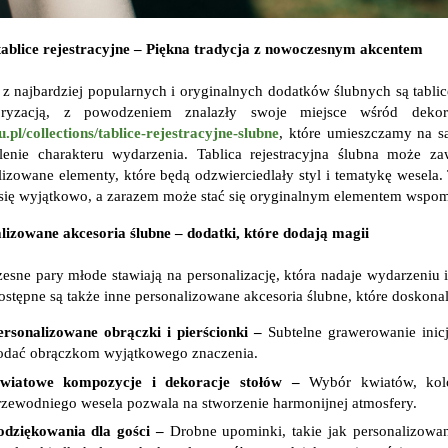
tablice rejestracyjne – Piękna tradycja z nowoczesnym akcentem
z najbardziej popularnych i oryginalnych dodatków ślubnych są tablic
ryzacją, z powodzeniem znalazły swoje miejsce wśród dekoracj
.pl/collections/tablice-rejestracyjne-slubne
, które umieszczamy na 
lenie charakteru wydarzenia. Tablica rejestracyjna ślubna może zaw
lizowane elementy, które będą odzwierciedlały styl i tematykę wesela
się wyjątkowo, a zarazem może stać się oryginalnym elementem wspomn
lizowane akcesoria ślubne – dodatki, które dodają magii
esne pary młode stawiają na personalizację, która nadaje wydarzeniu i
ostępne są także inne personalizowane akcesoria ślubne, które doskonal
ersonalizowane obrączki i pierścionki –
Subtelne grawerowanie inicj
odać obrączkom wyjątkowego znaczenia.
wiatowe kompozycje i dekoracje stołów –
Wybór kwiatów, ko
rzewodniego wesela pozwala na stworzenie harmonijnej atmosfery.
odziękowania dla gości –
Drobne upominki, takie jak personalizowan