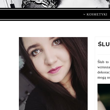
KOSMETYKI
ŚLU
Ślub to
wzrusza
dekorac
mogą uc