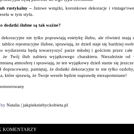
lub rustykalny –
Jutowe wstążki, koronkowe dekoracje i vintage'owe 
eselu w tym stylu.
o dodatki ślubne są tak ważne?
 dekoracyjne nie tylko poprawiają estetykę ślubu, ale również mają
k tablice rejestracyjne ślubne, sprawiają, że dzień staje się bardziej 
go wydarzenia będą towarzyszyć parze młodej i gościom przez całe
, że Twój ślub nabiera wyjątkowego charakteru. Niezależnie od 
nianą atmosferę i sprawiają, że ten wyjątkowy dzień stanie się jeszcze 
ył dopracowany, pamiętaj, że dodatki dekoracyjne to nie tylko ozdoby
ia, które sprawią, że Twoje wesele będzie naprawdę niezapomniane!
sponsorowany
d by
Natalia | jakpiekniebyckobieta.pl
K KOMENTARZY