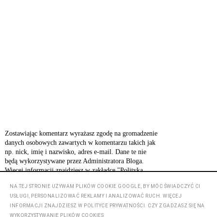
Zostawiając komentarz wyrażasz zgodę na gromadzenie
danych osobowych zawartych w komentarzu takich jak
np. nick, imię i nazwisko, adres e-mail. Dane te nie
będą wykorzystywane przez Administratora Bloga.
Więcej informacji znajdziesz w zakładce "Polityka
prywatności".
NA TEJ STRONIE UŻYWAM PLIKÓW COOKIE GOOGLE, BY MÓC ŚWIADCZYĆ CI
USŁUGI, PERSONALIZOWAĆ REKLAMY I ANALIZOWAĆ RUCH. WIĘCEJ
INFORMACJI ZNAJDZIESZ W POLITYCE PRYWATNOŚCI. CZY ZGADZASZ SIĘ NA
‹
›
Strona główna
WYKORZYSTYWANIE PLIKÓW COOKIES