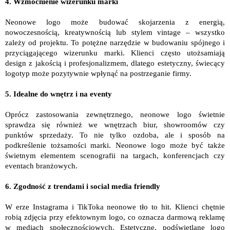
4. Wzmocnienie wizerunku marki
Neonowe logo może budować skojarzenia z energią,
nowoczesnością, kreatywnością lub stylem vintage – wszystko
zależy od projektu. To potężne narzędzie w budowaniu spójnego i
przyciągającego wizerunku marki. Klienci często utożsamiają
design z jakością i profesjonalizmem, dlatego estetyczny, świecący
logotyp może pozytywnie wpłynąć na postrzeganie firmy.
5. Idealne do wnętrz i na eventy
Oprócz zastosowania zewnętrznego, neonowe logo świetnie
sprawdza się również we wnętrzach biur, showroomów czy
punktów sprzedaży. To nie tylko ozdoba, ale i sposób na
podkreślenie tożsamości marki. Neonowe logo może być także
świetnym elementem scenografii na targach, konferencjach czy
eventach branżowych.
6. Zgodność z trendami i social media friendly
W erze Instagrama i TikToka neonowe tło to hit. Klienci chętnie
robią zdjęcia przy efektownym logo, co oznacza darmową reklamę
w mediach społecznościowych. Estetyczne, podświetlane logo