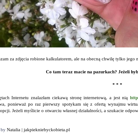
szam za zdjęcia robione kalkulatorem, ale na obecną chwilę tylko jego 
Co tam teraz macie na pazurkach? Jeżeli hybr
* * *
ach Internetu znalazłam ciekawą stronę internetową, a jest nią
http
wa, ponieważ po raz pierwszy spotykam się z ofertą wynajmu wirtua
opcji. Jeżeli myślicie o otwarciu własnej działalności, a szukacie odpowi
d by
Natalia | jakpiekniebyckobieta.pl