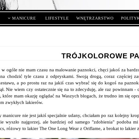
MANICURE
LIFESTYLE
WNĘTRZARSTWO
POLITY
TRÓJKOLOROWE PA
o w ogóle nie mam czasu na malowanie paznokci, chęci jakoś za bard
na chodzić tyle czasu z odpryskami. Swoją drogą, coraz częściej 
zestawu, a po prostu raz na jakiś czas wybrać się do kogoś na pazno
jął. Nie wiem czy ostatecznie się na to zdecyduję, ale raz powinnam -
, które mam okazję oglądać na Waszych blogach, że trudno im się oprz
em zwykłych lakierów.
 manicure nie jest jakiś specjalnie udany, chciałam po raz kolejny kro
ie wyszło najgorzej, ale bardziej od samego "zdobienia" podoba mi 
cs, różowy to lakier The One Long Wear z Oriflame, a brokat to lakier 