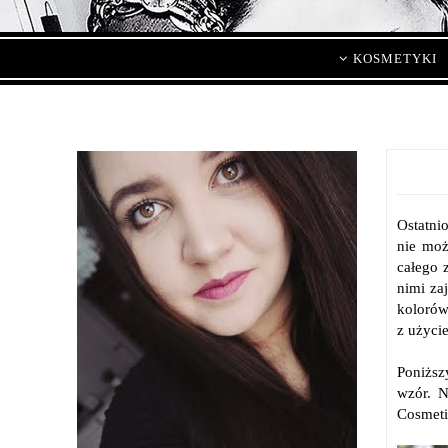
KOSMETYKI
Ostatni
nie moż
całego 
nimi za
kolorów
z użyci
Poniższy
wzór. N
Cosmeti