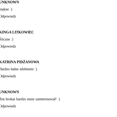
UNKNOWN
piękne :)
Odpowiedz
KINGA LITKOWIEC
Śliczne :)
Odpowiedz
KATRINA PIDŻANOWA
Bardzo ładne zdobienie :)
Odpowiedz
UNKNOWN
Ten brokat bardzo mnie zainteresował! :)
Odpowiedz