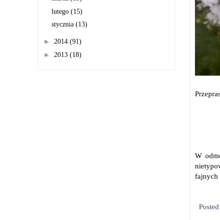
lutego
(15)
stycznia
(13)
►
2014
(91)
►
2013
(18)
Przepra
W odmęt
nietypo
fajnych 
Poste