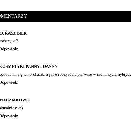
KOMENTARZY
ŁUKASZ BIER
srebrny < 3
Odpowiedz
KOSMETYKI PANNY JOANNY
podoba mi się ten brokacik, a jutro robię sobie pierwsze w moim życiu hybrydy
Odpowiedz
MADZIAKOWO
aktualnie nic:)
Odpowiedz