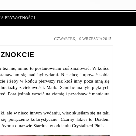
KA PRYWATNOŚCI
CZWARTEK, 10 WRZEŚNIA 2015
ZNOKCIE
zo też nie, mimo to postanowiłam coś zmalować. W końcu
zastanawiam się nad hybrydami. Nie chcę kupować sobie
kcie i żeby w końcu pierwszy raz ktoś inny poza mną się
 chociażby z ciekawości. Marka Semilac ma tyle pięknych
eć. Pora jednak wrócić na ziemię i przedstawić manicure
pki, ale w nieco innym wydaniu, więc skusiłam się na taki
się połączenie kolorystyczne. Czarny lakier to Diadem
z Avonu o nazwie Stardust w odcieniu Crystalized Pink.