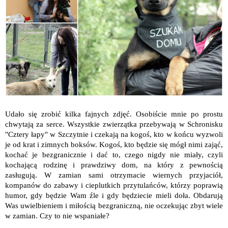
Udało się zrobić kilka fajnych zdjęć. Osobiście mnie po prostu
chwytają za serce. Wszystkie zwierzątka przebywają w Schronisku
"Cztery łapy" w Szczytnie i czekają na kogoś, kto w końcu wyzwoli
je od krat i zimnych boksów. Kogoś, kto będzie się mógł nimi zająć,
kochać je bezgranicznie i dać to, czego nigdy nie miały, czyli
kochającą rodzinę i prawdziwy dom, na który z pewnością
zasługują. W zamian sami otrzymacie wiernych przyjaciół,
kompanów do zabawy i cieplutkich przytulańców, którzy poprawią
humor, gdy będzie Wam źle i gdy będziecie mieli doła. Obdarują
Was uwielbieniem i miłością bezgraniczną, nie oczekując zbyt wiele
w zamian. Czy to nie wspaniałe?