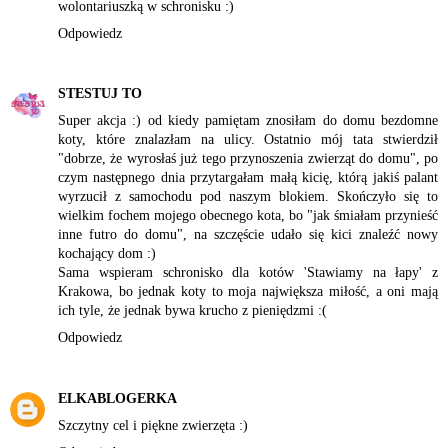
wolontariuszką w schronisku :)
Odpowiedz
STESTUJ TO
Super akcja :) od kiedy pamiętam znosiłam do domu bezdomne
koty, które znalazłam na ulicy. Ostatnio mój tata stwierdził
"dobrze, że wyrosłaś już tego przynoszenia zwierząt do domu", po
czym następnego dnia przytargałam małą kicię, którą jakiś palant
wyrzucił z samochodu pod naszym blokiem. Skończyło się to
wielkim fochem mojego obecnego kota, bo "jak śmiałam przynieść
inne futro do domu", na szczęście udało się kici znaleźć nowy
kochający dom :)
Sama wspieram schronisko dla kotów 'Stawiamy na łapy' z
Krakowa, bo jednak koty to moja największa miłość, a oni mają
ich tyle, że jednak bywa krucho z pieniędzmi :(
Odpowiedz
ELKABLOGERKA
Szczytny cel i piękne zwierzęta :)