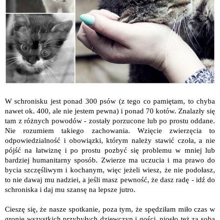
W schronisku jest ponad 300 psów (z tego co pamiętam, to chyba
nawet ok. 400, ale nie jestem pewna) i ponad 70 kotów. Znalazły się
tam z różnych powodów - zostały porzucone lub po prostu oddane.
Nie rozumiem takiego zachowania. Wzięcie zwierzęcia to
odpowiedzialność i obowiązki, którym należy stawić czoła, a nie
pójść na łatwiznę i po prostu pozbyć się problemu w mniej lub
bardziej humanitarny sposób. Zwierze ma uczucia i ma prawo do
bycia szczęśliwym i kochanym, więc jeżeli wiesz, że nie podołasz,
to nie dawaj mu nadziei, a jeśli masz pewność, że dasz radę - idź do
schroniska i daj mu szansę na lepsze jutro.
Cieszę się, że nasze spotkanie, poza tym, że spędziłam miło czas w
gronie wszystkich przybyłych dziewczyn i gości, niosło też za sobą