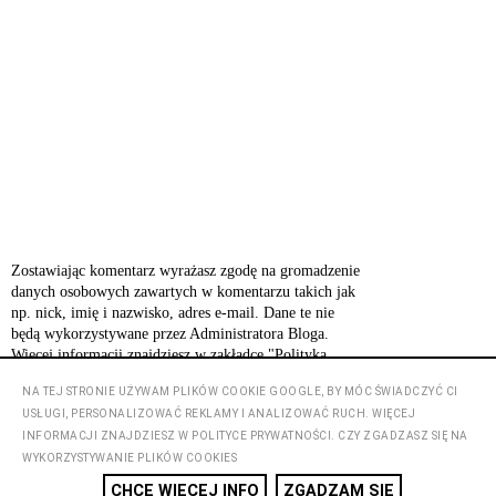
Zostawiając komentarz wyrażasz zgodę na gromadzenie
danych osobowych zawartych w komentarzu takich jak
np. nick, imię i nazwisko, adres e-mail. Dane te nie
będą wykorzystywane przez Administratora Bloga.
Więcej informacji znajdziesz w zakładce "Polityka
prywatności".
NA TEJ STRONIE UŻYWAM PLIKÓW COOKIE GOOGLE, BY MÓC ŚWIADCZYĆ CI
USŁUGI, PERSONALIZOWAĆ REKLAMY I ANALIZOWAĆ RUCH. WIĘCEJ
INFORMACJI ZNAJDZIESZ W POLITYCE PRYWATNOŚCI. CZY ZGADZASZ SIĘ NA
‹
›
Strona główna
WYKORZYSTYWANIE PLIKÓW COOKIES
CHCĘ WIĘCEJ INFO
ZGADZAM SIĘ
Wyświetl wersję na komputer