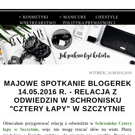
KOSMETYKI
MANICURE
LIFESTYLE
WNĘTRZARSTWO
POLITYKA PRYWATNOŚCI
WTOREK, 24 MAJA 2016
MAJOWE SPOTKANIE BLOGEREK
14.05.2016 R. - RELACJA Z
ODWIEDZIN W SCHRONISKU
"CZTERY ŁAPY" W SZCZYTNIE
Obiecałam przygotować relację z odwiedzin w
Schronisku Cztery
łapy w Szczytnie
, więc nie mogę rzucać słów na wiatr. Plany