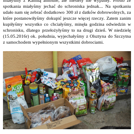
miałyśmy z Kamilą ambitne, ale niestety nie wypaliły. Prosto ze
spotkania miałyśmy jechać do schroniska jednak... Na spotkaniu
udało nam się zebrać dodatkowo 300 zł z datków dobrowolnych, za
które postanowiłyśmy dokupić jeszcze więcej rzeczy. Zatem zanim
kupiłyśmy wszystko co chciałyśmy, minęła godzina odwiedzin w
schronisku, dlatego przełożyłyśmy to na drugi dzień. W niedzielę
(15.05.2016r) ok. południa, wyjechałyśmy z Olsztyna do Szczytna
z samochodem wypełnionym wszystkimi dobrociami.