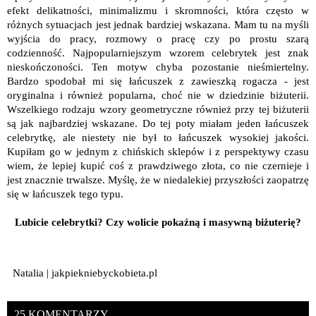
efekt delikatności, minimalizmu i skromności, która często w
różnych sytuacjach jest jednak bardziej wskazana. Mam tu na myśli
wyjścia do pracy, rozmowy o pracę czy po prostu szarą
codzienność. Najpopularniejszym wzorem celebrytek jest znak
nieskończoności. Ten motyw chyba pozostanie nieśmiertelny.
Bardzo spodobał mi się łańcuszek z zawieszką rogacza - jest
oryginalna i również popularna, choć nie w dziedzinie biżuterii.
Wszelkiego rodzaju wzory geometryczne również przy tej biżuterii
są jak najbardziej wskazane. Do tej poty miałam jeden łańcuszek
celebrytkę, ale niestety nie był to łańcuszek wysokiej jakości.
Kupiłam go w jednym z chińskich sklepów i z perspektywy czasu
wiem, że lepiej kupić coś z prawdziwego złota, co nie czernieje i
jest znacznie trwalsze. Myślę, że w niedalekiej przyszłości zaopatrzę
się w łańcuszek tego typu.
Lubicie celebrytki? Czy wolicie pokaźną i masywną biżuterię?
Natalia | jakpiekniebyckobieta.pl
25 KOMENTARZY