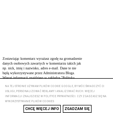
Zostawiając komentarz wyrażasz zgodę na gromadzenie
danych osobowych zawartych w komentarzu takich jak
np. nick, imię i nazwisko, adres e-mail. Dane te nie
będą wykorzystywane przez Administratora Bloga.
Więcej informacji znajdziesz w zakładce "Polityka
prywatności".
NA TEJ STRONIE UŻYWAM PLIKÓW COOKIE GOOGLE, BY MÓC ŚWIADCZYĆ CI
USŁUGI, PERSONALIZOWAĆ REKLAMY I ANALIZOWAĆ RUCH. WIĘCEJ
INFORMACJI ZNAJDZIESZ W POLITYCE PRYWATNOŚCI. CZY ZGADZASZ SIĘ NA
‹
›
Strona główna
WYKORZYSTYWANIE PLIKÓW COOKIES
CHCĘ WIĘCEJ INFO
ZGADZAM SIĘ
Wyświetl wersję na komputer