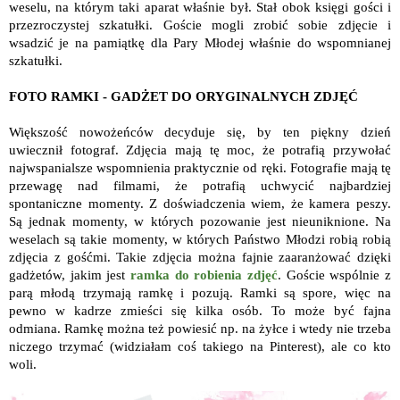
weselu, na którym taki aparat właśnie był. Stał obok księgi gości i
przezroczystej szkatułki. Goście mogli zrobić sobie zdjęcie i
wsadzić je na pamiątkę dla Pary Młodej właśnie do wspomnianej
szkatułki.
FOTO RAMKI - GADŻET DO ORYGINALNYCH ZDJĘĆ
Większość nowożeńców decyduje się, by ten piękny dzień
uwiecznił fotograf. Zdjęcia mają tę moc, że potrafią przywołać
najwspanialsze wspomnienia praktycznie od ręki. Fotografie mają tę
przewagę nad filmami, że potrafią uchwycić najbardziej
spontaniczne momenty. Z doświadczenia wiem, że kamera peszy.
Są jednak momenty, w których pozowanie jest nieuniknione. Na
weselach są takie momenty, w których Państwo Młodzi robią robią
zdjęcia z gośćmi. Takie zdjęcia można fajnie zaaranżować dzięki
gadżetów, jakim jest
ramka do robienia zdjęć
. Goście wspólnie z
parą młodą trzymają ramkę i pozują. Ramki są spore, więc na
pewno w kadrze zmieści się kilka osób. To może być fajna
odmiana. Ramkę można też powiesić np. na żyłce i wtedy nie trzeba
niczego trzymać (widziałam coś takiego na Pinterest), ale co kto
woli.